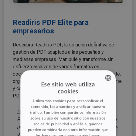
Readiris PDF Elite para
empresarios
Descubra Readiris PDF, la solución definitiva de
gestión de PDF adaptada a las pequeñas y
medianas empresas. Manipule y transforme sin
esfuerzo archivos de varios formatos en
documentos PDF profesionales. Cree, edite, anote,
organice, mejore, comprima, firme electrónicamente
Ese sitio web utiliza
y comparta de forma fácil y segura sus archivos
cookies
ENGLISH
PDF personalizados individuales o múltiples.
Utilizamos cookies para personalizar el
FRENCH
contenido, los anuncios y analizar nuestro
La solución de gestión documental Readiris
tráfico. También compartimos información
SPANISH
sobre su uso de nuestro sitio con nuestros
PDF es una solución de software avanzada que
socios de publicidad y análisis, quienes
GERMAN
pone numerosas funciones a disposición de los
pueden combinarla con otra información que
usuarios:
ITALIAN
les haya proporcionado o que hayan