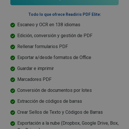
también
_ga
1 año 1 mes
Este nombre
Google LLC
puede
de cookie está
.irislink.com
determin
asociado con
Todo lo que ofrece Readiris PDF Elite:
si el
Google
visitante 
Universal
sitio web
Escaneo y OCR en 138 idiomas
Analytics, que
está
es una
utilizando
actualización
Edición, conversión y gestión de PDF
versión
significativa
nueva o
del servicio de
antigua d
análisis de
Rellenar formularios PDF
la interfa
Google más
de Youtu
utilizado. Esta
cookie se
Exportar a/desde formatos de Office
optiMonkClientId
11 meses 4
OptiMonk
__Secure-
.youtube.com
5 meses 4
Registers 
utiliza para
semanas
www.irislink.com
ROLLOUT_TOKEN
semanas
unique I
distinguir
Guardar e imprimir
to keep
usuarios
statistics 
únicos
what vid
asignando un
Marcadores PDF
from
número
YouTube
generado
the user 
aleatoriament
Conversión de documentos por lotes
seen
como
identificador
YSC
Sesión
YouTube
Extracción de códigos de barras
Google LLC
de cliente. Se
configura
.youtube.com
incluye en
esta cook
cada solicitud
Crear Sellos de Texto y Códigos de Barras
para
de página en
rastrear l
un sitio y se
vistas de
utiliza para
optiMonkSession
www.irislink.com
Sesión
Exportación a la nube (Dropbox, Google Drive, Box,
videos
calcular los
incrustad