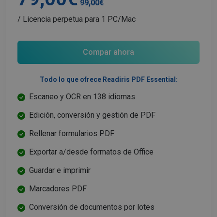
99,00€
/ Licencia perpetua para 1 PC/Mac
LanguageID
www.irislink.com
5 meses 4
semanas
Compar ahora
Todo lo que ofrece Readiris PDF Essential:
Escaneo y OCR en 138 idiomas
Edición, conversión y gestión de PDF
Rellenar formularios PDF
CountryTranslationCouple
www.irislink.com
5 meses 4
semanas
Exportar a/desde formatos de Office
ASP.NET_SessionId
Sesión
Microsoft
Guardar e imprimir
Corporation
www.irislink.com
Marcadores PDF
Conversión de documentos por lotes