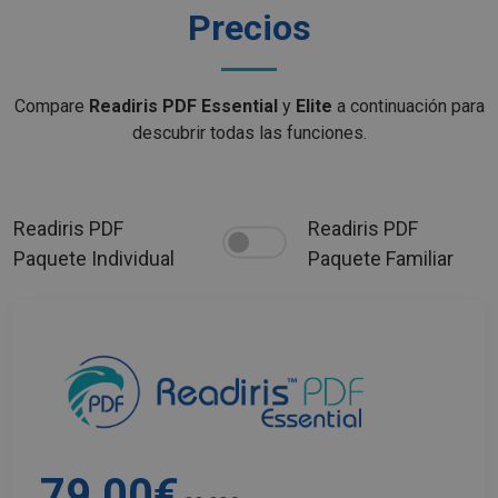
Precios
Compare
Readiris PDF Essential
y
Elite
a continuación para
Política de Privacidad de
descubrir todas las funciones.
Google
Readiris PDF
Readiris PDF
Paquete Individual
Paquete Familiar
CookieScriptConsent
5 meses 4
CookieScript
semanas
www.irislink.com
79,00€