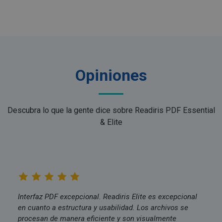
utiliza esta
cookie para
mantener el
estado de la
sesión.
_gcl_au
2 meses 4
Google LLC
semanas
.irislink.com
Opiniones
Descubra lo que la gente dice sobre Readiris PDF Essential
& Elite
_fbp
2 meses 4
Meta Platform
semanas
Inc.
.irislink.com
Interfaz PDF excepcional. Readiris Elite es excepcional
en cuanto a estructura y usabilidad. Los archivos se
procesan de manera eficiente y son visualmente
optiMonkClient
www.irislink.com
11 meses 4