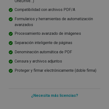
datos de
OneDrive…)
visitantes,
sesiones y
Compatibilidad con archivos PDF/A
campañas par
los informes
de análisis de
Formularios y herramientas de automatización
sitios.
avanzados
_clsk
1 día
Esta cookie
Microsoft
está asociada
.irislink.com
Procesamiento avanzado de imágenes
con el
software de
bcookie
11 meses 4
Microsoft
análisis de
Separación inteligente de páginas
semanas
Corporation
Microsoft
.linkedin.com
Clarity. Se
utiliza para
Denominación automática de PDF
almacenar
información
Censura y archivos adjuntos
sobre la sesión
del usuario y
combinar
Proteger y firmar electrónicamente (doble firma)
múltiples
UserID
www.irislink.com
5 meses 4
puntos de
semanas
vista de págin
en una sola
sesión de
usuario con
fines
¿Necesita más licencias?
analíticos.
_ga_XNJS6PHT1N
.irislink.com
1 año 1 mes
Google
Analytics