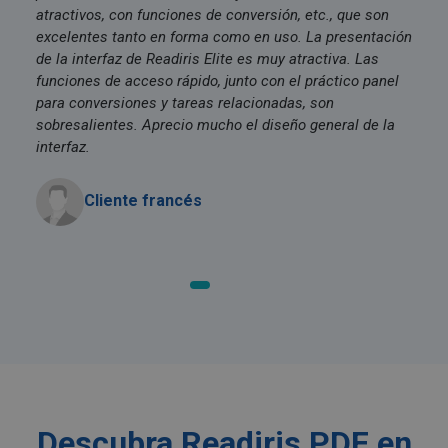
semanas
atractivos, con funciones de conversión, etc., que son
excelentes tanto en forma como en uso. La presentación
de la interfaz de Readiris Elite es muy atractiva. Las
funciones de acceso rápido, junto con el práctico panel
para conversiones y tareas relacionadas, son
sobresalientes. Aprecio mucho el diseño general de la
interfaz.
Cliente francés
IDE
1 año
Google LLC
.doubleclick.net
Descubra Readiris PDF en
lidc
1 día
Microsoft