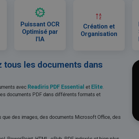
Puissant OCR
Création et
Optimisé par
Organisation
l'IA
z tous les documents dans
Readiris PDF Essential
Elite
cuments avec
et
.
 des documents PDF dans différents formats et
ls que des images, des documents Microsoft Office, des
cel, PowerPoint, HTML, ePub, PDF indexés et bien plus