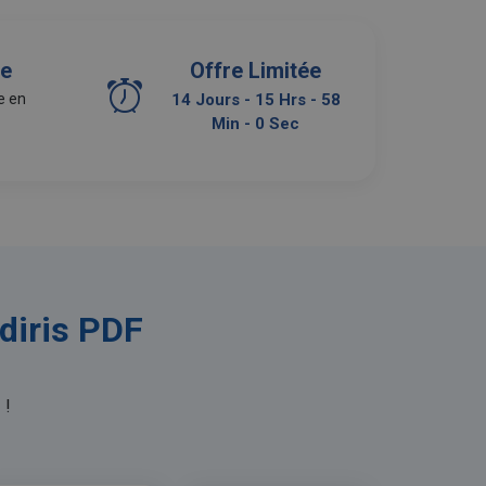
ie
Offre Limitée
e en
14 Jours - 15 Hrs - 57
Min - 59 Sec
diris PDF
e
!