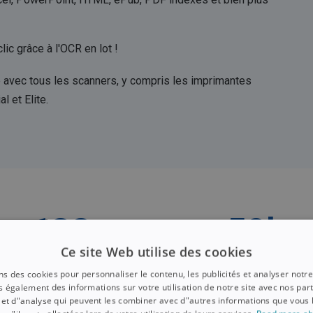
ic grâce à l'OCR en lot !
e avec tous les scanners, y compris les imprimantes
l et Elite.
138
+
50
k
Ce site Web utilise des cookies
Langues OCR
utilisateurs du log
ns des cookies pour personnaliser le contenu, les publicités et analyser notre
d'IRIS
 également des informations sur votre utilisation de notre site avec nos par
é et d"analyse qui peuvent les combiner avec d"autres informations que vous 