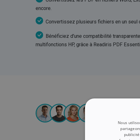
encore.
Convertissez plusieurs fichiers en un seul cl
Bénéficiez d'une compatibilité transparent
multifonctions HP, grâce à Readiris PDF Essentia
Nous utiliso
partageons
publicit