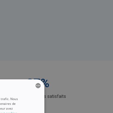
87
%
iciel OCR
de clients satisfaits
 trafic. Nous
ENGLISH
tenaires de
FRENCH
leur avez