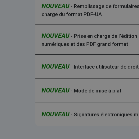
.y
NOUVEAU
- Remplissage de formulaires
_clsk
Micro
charge du format PDF-UA
.irisl
optiMonkSession
_ga_XNJS6PHT1N
.irisl
bcookie
NOUVEAU
- Prise en charge de l'éditio
numériques et des PDF grand format
UserID
NOUVEAU
- Interface utilisateur de dro
_gcl_au
_fbp
NOUVEAU
- Mode de mise à plat
optiMonkClient
NOUVEAU
- Signatures électroniques mu
IDE