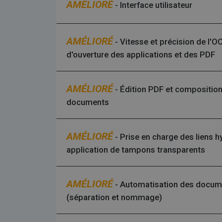
AMÉLIORÉ
- Interface utilisateur
CookieScriptConsent
AMÉLIORÉ
- Vitesse et précision de l'O
LanguageID
d'ouverture des applications et des PDF
CountryTranslationCoupl
AMÉLIORÉ
- Édition PDF et compositio
ASP.NET_SessionId
documents
AMÉLIORÉ
- Prise en charge des liens h
Fourn
Fo
application de tampons transparents
Nom
Nom
/ Dom
Do
Nom
_clck
VISITOR_INFO1_LIVE
.irisl
Go
.y
VISITOR_PRIVACY_METAD
AMÉLIORÉ
- Automatisation des docum
_ga
Googl
(séparation et nommage)
__Secure-
.y
.irisl
ROLLOUT_TOKEN
YSC
optiMonkClientId
Go