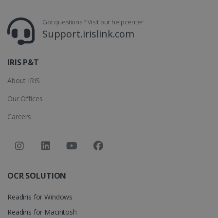
LanguageID
www.irislink.com
5 meses 4
Got questions ? Visit our helpcenter
semanas
Support.irislink.com
IRIS P&T
About IRIS
Our Offices
Careers
CountryTranslationCouple
www.irislink.com
5 meses 4
semanas
ASP.NET_SessionId
Sesión
Microsoft
Corporation
OCR SOLUTION
www.irislink.com
Readiris for Windows
Readiris for Macintosh