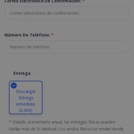
Correo Electrónico De Confirmación:
*
Cookies de rendimiento
Cookies de preferencias
Cookies de funcionalidad
Las cookies estrictamente necesarias
Número De Teléfono:
*
permiten la funcionalidad principal del sitio
web, como el inicio de sesión de usuario y la
gestión de cuentas. El sitio web no se puede
utilizar correctamente sin las cookies
estrictamente necesarias.
Proveedor /
Nombre
Vencimiento
Dominio
Entrega
li_gc
5 meses 4
LinkedIn
semanas
Corporation
.linkedin.com
Descargar
Entrega
inmediata
(0,00€)
* Debido al inventario anual, las entregas físicas pueden
CountryID
www.irislink.com
5 meses 4
semanas
tardar más de lo habitual. Los envíos físicos se envían desde