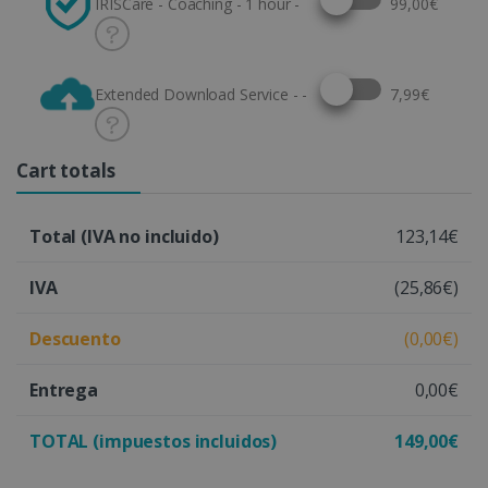
IRISCare - Coaching - 1 hour -
99,00€
Select this option
Extended Download Service - -
7,99€
Cart totals
Total (IVA no incluido)
123,14€
IVA
(25,86€)
Descuento
(0,00€)
Entrega
0,00€
TOTAL (impuestos incluidos)
149,00€