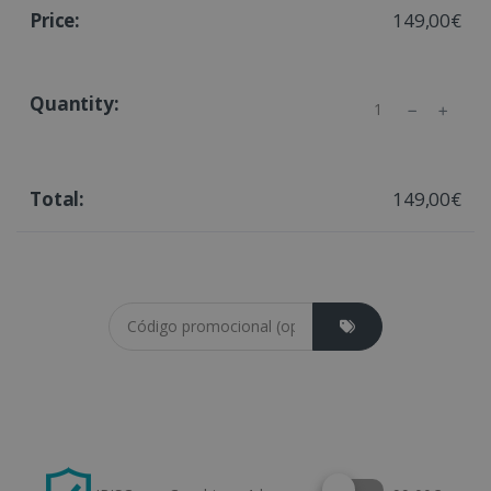
149,00€
Quantity
149,00€
Coupon cod
Select this option