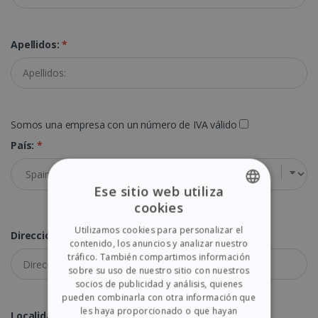
Apellidos:
*
Somos una empresa con un número de IVA válido
País:
*
Ese sitio web utiliza
cookies
ENGLISH
Utilizamos cookies para personalizar el
Dirección:
*
FRENCH
contenido, los anuncios y analizar nuestro
tráfico. También compartimos información
SPANISH
sobre su uso de nuestro sitio con nuestros
socios de publicidad y análisis, quienes
GERMAN
pueden combinarla con otra información que
ITALIAN
les haya proporcionado o que hayan
Localidad:
*