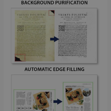
_fbp
2 Monate
Meta Platform
Wochen
Inc.
.irislink.com
optiMonkClient
www.irislink.com
11 Monate
Wochen
IDE
1 Jahr
Google LLC
.doubleclick.net
lidc
1 Tag
Microsoft
Corporation
.linkedin.com