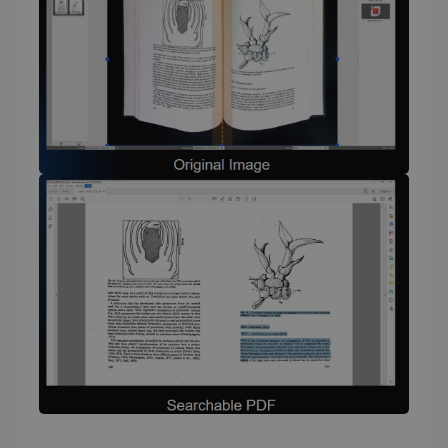
CountryID
www.irislink.com
5 Monate 4
Wochen
CookieScriptConsent
5 Monate 4
CookieScript
Wochen
www.irislink.com
Google-
Datenschutzerklärung
LanguageID
www.irislink.com
5 Monate 4
Wochen