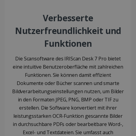
Verbesserte
CountryTranslationCouple
www.irislink.com
5 Monate 4
Wochen
Nutzerfreundlichkeit und
ASP.NET_SessionId
Session
Microsoft
Corporation
www.irislink.com
Funktionen
Die Scansoftware des IRIScan Desk 7 Pro bietet
eine intuitive Benutzeroberfläche mit zahlreichen
Funktionen. Sie können damit effizient
Dokumente oder Bücher scannen und smarte
Bildverarbeitungseinstellungen nutzen, um Bilder
in den Formaten JPEG, PNG, BMP oder TIF zu
Anbieter /
Name
Ablaufdatum
Beschr
erstellen. Die Software konvertiert mit ihrer
Anbieter /
Domäne
Name
Ablaufdatum
Beschreibu
Domäne
leistungsstarken OCR-Funktion gescannte Bilder
VISITOR_INFO1_LIVE
5 Monate 4
Dieses 
Google LLC
Wochen
von You
.youtube.com
_clck
.irislink.com
1 Jahr
Dieses Cook
Anbieter /
in durchsuchbare PDFs oder bearbeitbare Word-,
Name
Ablaufdat
um die
verwendet,
Domäne
Benutz
Nutzerinter
Excel- und Textdateien. Sie umfasst auch
für in 
und das