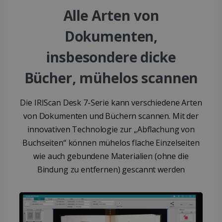
TARGETING
Alle Arten von
Dokumenten,
FUNKTIONALITÄT
insbesondere dicke
Bücher, mühelos scannen
Unbedingt erforderlich
Performance
Targeting
Funktionalität
Die IRIScan Desk 7-Serie kann verschiedene Arten
Unbedingt erforderliche Cookies ermöglichen
wesentliche Kernfunktionen der Website wie
von Dokumenten und Büchern scannen. Mit der
die Benutzeranmeldung und die
innovativen Technologie zur „Abflachung von
Kontoverwaltung. Ohne die unbedingt
erforderlichen Cookies kann die Website nicht
Buchseiten“ können mühelos flache Einzelseiten
ordnungsgemäß verwendet werden.
wie auch gebundene Materialien (ohne die
Anbieter /
Name
Ablaufdatum
Domäne
Bindung zu entfernen) gescannt werden
li_gc
5 Monate 4
LinkedIn
Wochen
Corporation
.linkedin.com