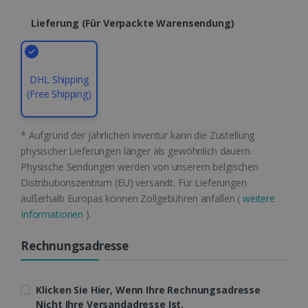
CountryID
www.irislink.com
5 Monate 4
Wochen
Lieferung (für Verpackte Warensendung)
DHL Shipping
(Free Shipping)
CookieScriptConsent
5 Monate 4
CookieScript
Wochen
www.irislink.com
* Aufgrund der jährlichen Inventur kann die Zustellung
Google-
physischer Lieferungen länger als gewöhnlich dauern.
Datenschutzerklärung
Physische Sendungen werden von unserem belgischen
Distributionszentrum (EU) versandt. Für Lieferungen
außerhalb Europas können Zollgebühren anfallen (
weitere
Informationen
).
LanguageID
www.irislink.com
5 Monate 4
Wochen
Rechnungsadresse
Klicken Sie Hier, Wenn Ihre Rechnungsadresse
Nicht Ihre Versandadresse Ist.