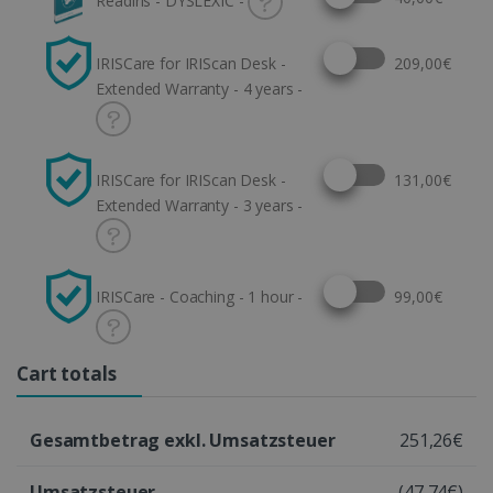
Readiris - DYSLEXIC -
Select this option
IRISCare for IRIScan Desk -
209,00€
Extended Warranty - 4 years -
Select this option
IRISCare for IRIScan Desk -
131,00€
Extended Warranty - 3 years -
Select this option
IRISCare - Coaching - 1 hour -
99,00€
Cart totals
Gesamtbetrag exkl. Umsatzsteuer
251,26€
Umsatzsteuer
(47,74€)