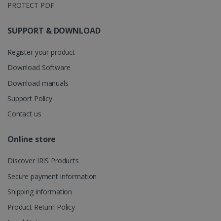
PROTECT PDF
Wochen
Inc.
.irislink.com
SUPPORT & DOWNLOAD
optiMonkClient
www.irislink.com
11 Monate
Register your product
Wochen
Download Software
Download manuals
Support Policy
Contact us
IDE
1 Jahr
Google LLC
.doubleclick.net
Online store
Discover IRIS Products
Secure payment information
Shipping information
lidc
1 Tag
Microsoft
Corporation
Product Return Policy
.linkedin.com