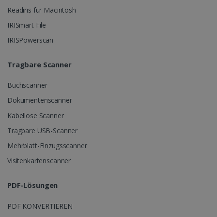
Readiris für Macintosh
IRISmart File
IRISPowerscan
Tragbare Scanner
CountryTranslationCouple
www.irislink.com
5 Monate 4
Wochen
Buchscanner
ASP.NET_SessionId
Session
Microsoft
Dokumentenscanner
Corporation
www.irislink.com
Kabellose Scanner
Tragbare USB-Scanner
Mehrblatt-Einzugsscanner
Visitenkartenscanner
PDF-Lösungen
PDF KONVERTIEREN
Anbieter /