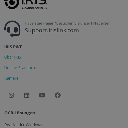
li_gc
5 Monate 4
LinkedIn
Wochen
Corporation
.linkedin.com
Haben Sie Fragen? Besuchen Sie unser Hilfecenter
Support.irislink.com
CountryID
www.irislink.com
5 Monate 4
Wochen
IRIS P&T
Über IRIS
Unsere Standorte
Karriere
CookieScriptConsent
5 Monate 4
CookieScript
Wochen
www.irislink.com
Google-
Datenschutzerklärung
OCR-Lösungen
LanguageID
www.irislink.com
5 Monate 4
Readiris für Windows
Wochen