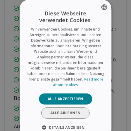
Seiten kommentieren & organisieren
Diese Webseite
PDF-Formulare ausfüllen
verwendet Cookies.
ENGLISH
Exportieren nach/aus Office-Formaten
Wir verwenden Cookies, um Inhalte und
FRENCH
Anzeigen zu personalisieren und unseren
Speichern & Drucken
Datenverkehr zu analysieren. Wir geben
SPANISH
Informationen über Ihre Nutzung unserer
PDF-Lesezeichen
Website auch an unsere Werbe- und
GERMAN
Analysepartner weiter, die diese
Stapelkonvertierung von Dokumenten
ITALIAN
möglicherweise mit anderen Informationen
kombinieren, die Sie ihnen bereitgestellt
Barcode-Extraktion
DUTCH
haben oder die sie im Rahmen Ihrer Nutzung
Text- und Barcode-Stempel erstellen
ihrer Dienste gesammelt haben.
Read more
about cookies
Cloud-Export (Dropbox, Google Drive,
Box, OneDrive...)
ALLE AKZEPTIEREN
PDF/A-Archivunterstützung
ALLE ABLEHNEN
Erweiterte Formular- &
Automatisierungswerkzeuge
DETAILS ANZEIGEN