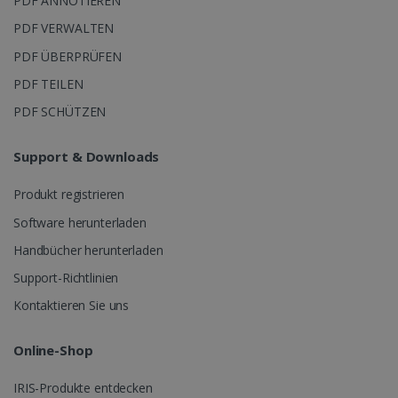
PDF ANNOTIEREN
PDF VERWALTEN
PDF ÜBERPRÜFEN
IDE
1 Jahr
Google LLC
.doubleclick.net
PDF TEILEN
PDF SCHÜTZEN
Support & Downloads
Produkt registrieren
lidc
1 Tag
Microsoft
Corporation
Software herunterladen
.linkedin.com
Handbücher herunterladen
Support-Richtlinien
Kontaktieren Sie uns
Online-Shop
IRIS-Produkte entdecken