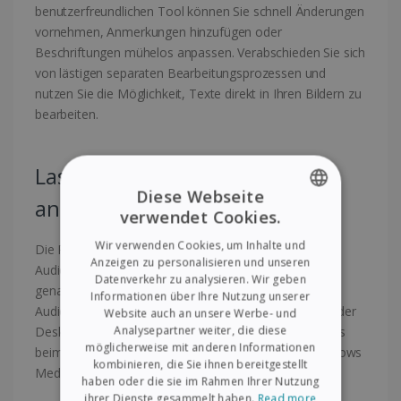
benutzerfreundlichen Tool können Sie schnell Änderungen
vornehmen, Anmerkungen hinzufügen oder
Beschriftungen mühelos anpassen. Verabschieden Sie sich
von lästigen separaten Bearbeitungsprozessen und
nutzen Sie die Möglichkeit, Texte direkt in Ihren Bildern zu
bearbeiten.
Lassen Sie sich Bücher und
Diese Webseite
andere Dokumente vorlesen
verwendet Cookies.
ENGLISH
Wir verwenden Cookies, um Inhalte und
Die Readiris-Software wandelt alle Ihre Dateien in
FRENCH
Anzeigen zu personalisieren und unseren
Audiodateien (.mp3, .wav) um, damit sie einfach und
Datenverkehr zu analysieren. Wir geben
SPANISH
genau gelesen werden können. Sie können Ihre
Informationen über Ihre Nutzung unserer
Audiodateien auf jedem Gerät (Tablet, Smartphone oder
Website auch an unsere Werbe- und
GERMAN
Analysepartner weiter, die diese
Desktop) anhören und das Audioformat festlegen, das
ITALIAN
möglicherweise mit anderen Informationen
beim Öffnen einer Datei verwendet werden soll (Windows
kombinieren, die Sie ihnen bereitgestellt
Media Player usw.).
DUTCH
haben oder die sie im Rahmen Ihrer Nutzung
ihrer Dienste gesammelt haben.
Read more