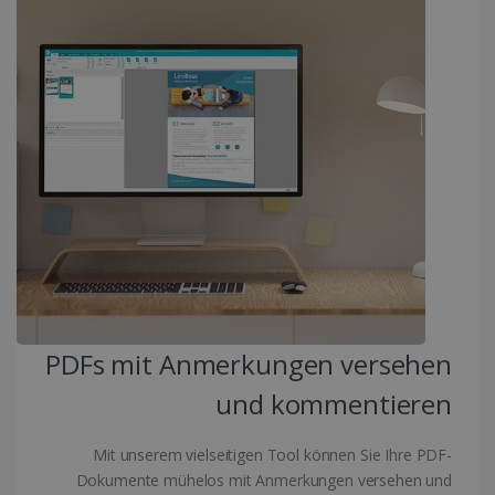
Targeting
Funktionalität
Unbedingt erforderliche Cookies ermöglichen
wesentliche Kernfunktionen der Website wie
die Benutzeranmeldung und die
Kontoverwaltung. Ohne die unbedingt
erforderlichen Cookies kann die Website nicht
ordnungsgemäß verwendet werden.
Anbieter /
Name
Ablaufdatum
Domäne
li_gc
5 Monate 4
LinkedIn
Wochen
Corporation
.linkedin.com
CountryID
www.irislink.com
5 Monate 4
Wochen
PDFs mit Anmerkungen versehen
und kommentieren
Mit unserem vielseitigen Tool können Sie Ihre PDF-
Dokumente mühelos mit Anmerkungen versehen und