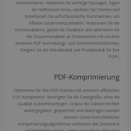
CookieScriptConsent
5 Monate 4
CookieScript
kommentieren. Markieren Sie wichtige Passagen, fügen
Wochen
www.irislink.com
Sie Haftnotizen hinzu, zeichnen Sie Formen und
Google-
hinterlassen Sie aufschlussreiche Kommentare, um
Datenschutzerklärung
effektiv zusammenzuarbeiten. Verbessern Sie die
Kommunikation, geben Sie Feedback und optimieren Sie
die Zusammenarbeit an Dokumenten mit unseren
intuitiven PDF-Anmerkungs- und Kommentarfunktionen.
LanguageID
www.irislink.com
5 Monate 4
Steigern Sie die Interaktivität und Produktivität für Ihre
Wochen
PDFs.
PDF-Komprimierung
Optimieren Sie Ihre PDF-Dateien mit unserem effizienten
CountryTranslationCouple
www.irislink.com
5 Monate 4
PDF-Kompressor. Verringern Sie die Dateigröße, ohne die
Wochen
Qualität zu beeinträchtigen, sodass die Dateien leichter
ASP.NET_SessionId
Session
Microsoft
weitergegeben, gespeichert und übertragen werden
Corporation
können. Unser fortschrittlicher
www.irislink.com
Komprimierungsalgorithmus verkleinert das Dokument
auf intelligente Weise, wobei wesentliche Elemente