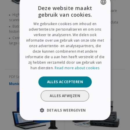
Deze website maakt
Robust hardware/software
gebruik van cookies.
High-volume desktop
for regulatory archiving
ENGLISH
scanning for medical facilities
Easily redact classified data
We gebruiken cookies om inhoud en
Batch convert vast medical
FRENCH
from public records
advertenties te personaliseren en om ons
histories into PDFs
Store civic documents
verkeer te analyseren. We delen ook
SPANISH
Centralized archiving for
securely in PDF/A formats
informatie over uw gebruik van onze site met
large-scale clinic networks
onze advertentie- en analysepartners, die
GERMAN
deze kunnen combineren met andere
ITALIAN
informatie die u aan hen heeft verstrekt of die
Contact Us
Contact Us
zij hebben verzameld door uw gebruik van
DUTCH
hun diensten.
Read more about cookies
PDF Solutions
PDF Solutions
ALLES ACCEPTEREN
Municipality Bundle
SMB PDF Bundle
ALLES AFWIJZEN
DETAILS WEERGEVEN
STRIKT NOODZAKELIJK