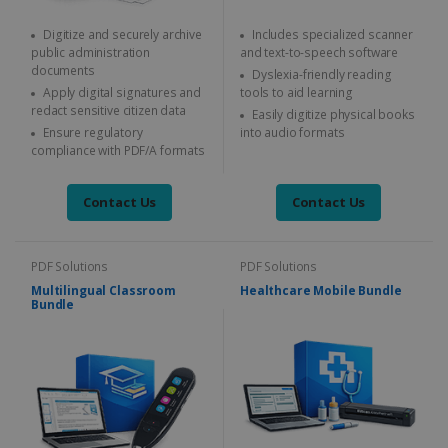
Digitize and securely archive
Includes specialized scanner
public administration
and text-to-speech software
documents
Dyslexia-friendly reading
Apply digital signatures and
tools to aid learning
redact sensitive citizen data
Easily digitize physical books
Ensure regulatory
into audio formats
compliance with PDF/A formats
Contact Us
Contact Us
PDF Solutions
PDF Solutions
Multilingual Classroom
Healthcare Mobile Bundle
Bundle