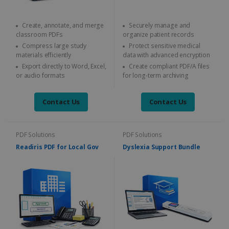
Create, annotate, and merge
Securely manage and
classroom PDFs
organize patient records
Compress large study
Protect sensitive medical
materials efficiently
data with advanced encryption
Export directly to Word, Excel,
Create compliant PDF/A files
or audio formats
for long-term archiving
Contact Us
Contact Us
PDF Solutions
PDF Solutions
Readiris PDF for Local Gov
Dyslexia Support Bundle