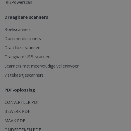
IRISPowerscan
LanguageID
www.irislink.com
5 maanden 4
weken
Draagbare scanners
Boekscanners
Documentscanners
Draadloze scanners
Draagbare USB-scanners
Scanners met meervoudige velleninvoer
CountryTranslationCouple
www.irislink.com
5 maanden 4
weken
Visitekaartjescanners
ASP.NET_SessionId
Sessie
Microsoft
Corporation
PDF-oplossing
www.irislink.com
CONVERTEER PDF
BEWERK PDF
MAAK PDF
ONDERTEKEN PDF