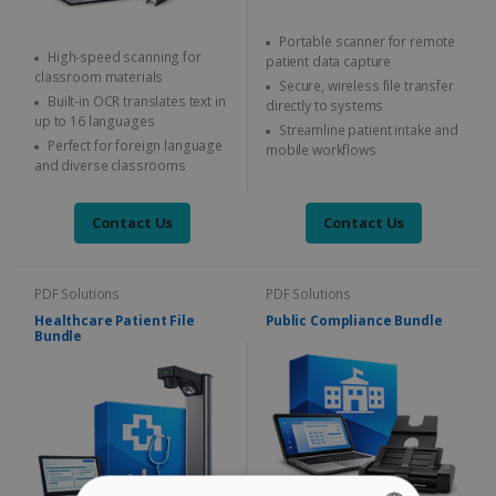
Portable scanner for remote
High-speed scanning for
patient data capture
classroom materials
Secure, wireless file transfer
Built-in OCR translates text in
directly to systems
up to 16 languages
Streamline patient intake and
Perfect for foreign language
mobile workflows
and diverse classrooms
Contact Us
Contact Us
PDF Solutions
PDF Solutions
Healthcare Patient File
Public Compliance Bundle
Bundle