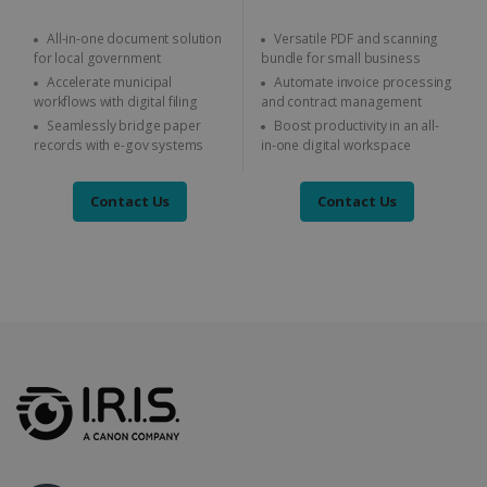
PRESTATIE
TARGETING
All-in-one document solution
Versatile PDF and scanning
for local government
bundle for small business
FUNCTIONEEL
Accelerate municipal
Automate invoice processing
workflows with digital filing
and contract management
Seamlessly bridge paper
Boost productivity in an all-
records with e-gov systems
in-one digital workspace
Strikt noodzakelijk
Prestatie
Targeting
Functioneel
Contact Us
Contact Us
Strikt noodzakelijke cookies maken de
kernfunctionaliteiten van de website mogelijk,
zoals gebruikersaanmelding en
accountbeheer. De website kan niet goed
worden gebruikt zonder de strikt
noodzakelijke cookies.
Aanbieder /
Naam
Vervaldatum
Domein
li_gc
5 maanden 4
LinkedIn
weken
Corporation
.linkedin.com