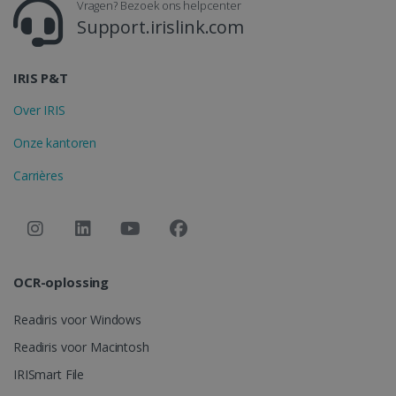
Vragen? Bezoek ons helpcenter
Support.irislink.com
CountryID
www.irislink.com
5 maanden 4
weken
IRIS P&T
Over IRIS
Onze kantoren
Carrières
Google Privacy Policy
CookieScriptConsent
5 maanden 4
CookieScript
weken
www.irislink.com
OCR-oplossing
Readiris voor Windows
Readiris voor Macintosh
IRISmart File