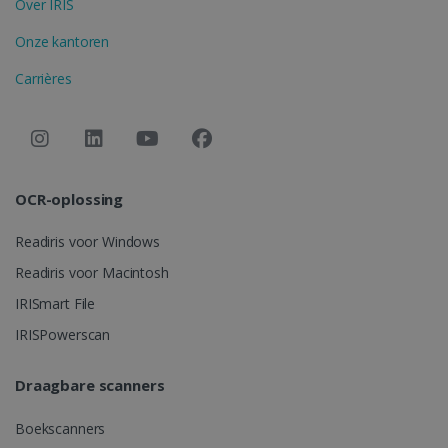
Over IRIS
noodzakelijke cookies.
Aanbieder /
Onze kantoren
Naam
Vervaldatum
Domein
Carrières
li_gc
5 maanden 4
LinkedIn
weken
Corporation
.linkedin.com
OCR-oplossing
CountryID
www.irislink.com
5 maanden 4
weken
Readiris voor Windows
Readiris voor Macintosh
IRISmart File
IRISPowerscan
Google Privacy Policy
Draagbare scanners
CookieScriptConsent
5 maanden 4
CookieScript
Boekscanners
weken
www.irislink.com