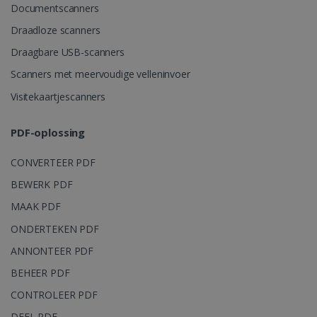
Documentscanners
Draadloze scanners
Draagbare USB-scanners
Scanners met meervoudige velleninvoer
Visitekaartjescanners
PDF-oplossing
LanguageID
www.irislink.com
5 maanden 4
weken
CONVERTEER PDF
BEWERK PDF
MAAK PDF
ONDERTEKEN PDF
ANNONTEER PDF
BEHEER PDF
CountryTranslationCouple
www.irislink.com
5 maanden 4
weken
CONTROLEER PDF
ASP.NET_SessionId
Sessie
Microsoft
DEEL PDF