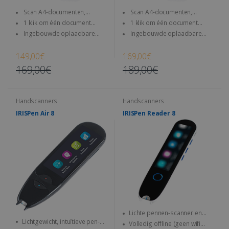
Scan A4-documenten,
Scan A4-documenten,
boeken, tijdschriften, kranten...
boeken, tijdschriften, kranten...
1 klik om één document
1 klik om één document
direct naar SD-kaart en
direct naar SD-kaart en
Ingebouwde oplaadbare
Ingebouwde oplaadbare
computer te scannen
computer te scannen
batterij – gebruik hem altijd en
batterij – gebruik hem altijd en
overal
overal
149,00€
169,00€
169,00€
189,00€
Handscanners
Handscanners
IRISPen Air 8
IRISPen Reader 8
Lichte pennen-scanner en
Lichtgewicht, intuïtieve pen-
leespen die overal mee
Volledig offline (geen wifi