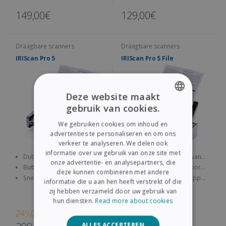
149,00€
129,00€
Draagbare scanners
Draagbare scanners
IRIScan Pro 5
IRIScan Pro 5 File
Deze website maakt
gebruik van cookies.
ENGLISH
We gebruiken cookies om inhoud en
FRENCH
advertenties te personaliseren en om ons
verkeer te analyseren. We delen ook
SPANISH
informatie over uw gebruik van onze site met
Dubbelzijdig scannen van
Dubbelzijdig scannen van
onze advertentie- en analysepartners, die
GERMAN
A4-documenten, contracten,
A4-documenten, contracten,
ButtonManager-tool voor
ButtonManager-tool voor
deze kunnen combineren met andere
visitekaartjes, enz.
visitekaartjes, enz.
snelle toegang tot 9
snelle toegang tot 9
Snel en efficiënt: tot 23 ppm,
Snel en efficiënt: tot 23 ppm,
ITALIAN
informatie die u aan hen heeft verstrekt of die
scanworkflows
scanworkflows +
met automatische invoer voor
met automatische invoer voor
zij hebben verzameld door uw gebruik van
classificatiesoftware
20 vellen
20 vellen
DUTCH
hun diensten.
Read more about cookies
bijgeleverd
249,00€
499,00€
ALLES ACCEPTEREN