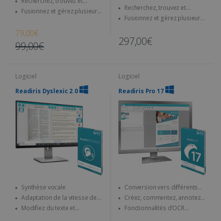
Recherchez, trouvez et
tous vos documents
Recherchez, trouvez et
remplacez dans vos
Fusionnez et gérez plusieurs
remplacez dans vos
documents
Fusionnez et gérez plusieurs
fichiers
documents
fichiers
79,00€
297,00€
99,00€
Logiciel
Logiciel
Readiris Dyslexic 2.0
Readiris Pro 17
Synthèse vocale
Conversion vers différents
formats (Word, Excel, etc.)
Adaptation de la vitesse de
Créez, commentez, annotez,
lecture
fusionnez... vos PDF
Modifiez du texte et
Fonctionnalités d’OCR
exportez-le au format
avancées