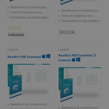
Numérisez et convertissez
Numérisez et convertissez
tous vos documents dans
Créez et organisez vos
tous vos documents dans
différents formats
Créez et organisez vos
fichiers PDF
Formulaires et classification
différents formats
fichiers PDF
Formulaires et classification
129,00€
389,00€
149,00€
Logiciel
Logiciel
Readiris PDF Essential / 3
Readiris PDF Essential
licences
Numérisez et convertissez
Numérisez et convertissez
tous vos documents