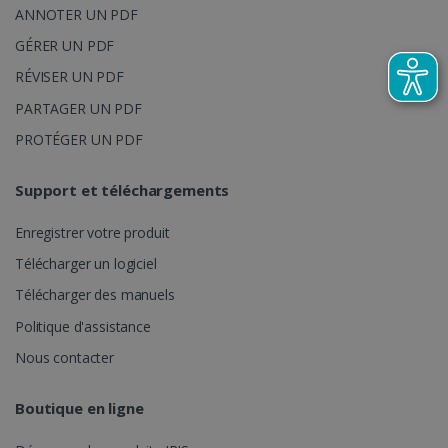
ASP.NET_SessionId
Session
ANNOTER UN PDF
Microsoft
Corporation
www.irislink.com
GÉRER UN PDF
RÉVISER UN PDF
PARTAGER UN PDF
PROTÉGER UN PDF
Support et téléchargements
Enregistrer votre produit
Télécharger un logiciel
Télécharger des manuels
Politique d'assistance
Fournisseur /
Nom
Expiration
Descripti
Nous contacter
Fournisseur
Domaine
Nom
Expiration
Description
/ Domaine
VISITOR_INFO1_LIVE
5 mois 4
Ce cookie
Google LLC
Fournisseur /
Nom
Expiration
semaines
est défini
.youtube.com
_clck
.irislink.com
1 an
Ce cookie est
Boutique en ligne
Domaine
par Youtu
utilisé pour
pour gard
suivre les
VISITOR_PRIVACY_METADATA
5 mois 4
YouTube
une trace
interactions