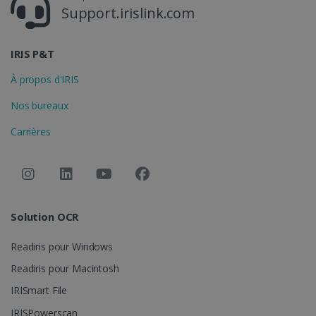
Support.irislink.com
CountryID
www.irislink.com
5 mois 4
semaines
IRIS P&T
À propos d'IRIS
Nos bureaux
Carrières
Politique de confidentialité de Google
CookieScriptConsent
5 mois 4
CookieScript
Solution OCR
semaines
www.irislink.com
Readiris pour Windows
Readiris pour Macintosh
IRISmart File
IRISPowerscan