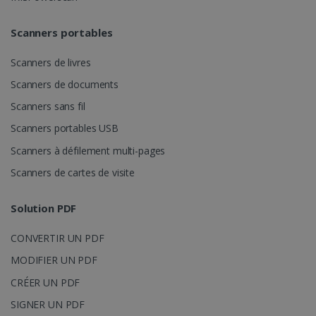
Scanners portables
Scanners de livres
Scanners de documents
Scanners sans fil
LanguageID
www.irislink.com
5 mois 4
semaines
Scanners portables USB
Scanners à défilement multi-pages
Scanners de cartes de visite
Solution PDF
CONVERTIR UN PDF
MODIFIER UN PDF
CRÉER UN PDF
CountryTranslationCouple
www.irislink.com
5 mois 4
semaines
SIGNER UN PDF