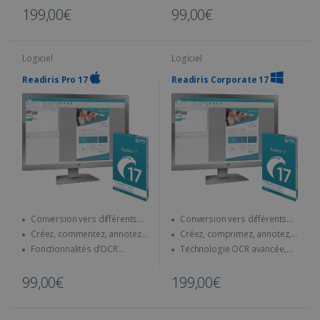
PDF/Word/MP3
199,00€
99,00€
Logiciel
Logiciel
Readiris Pro 17
Readiris Corporate 17
Conversion vers différents
Conversion vers différents
formats (Word, Excel, etc.)
formats (Word, Excel, etc.)
Créez, commentez, annotez,
Créez, comprimez, annotez,
fusionnez... vos PDF
fusionnez, protégez et signez
Fonctionnalités d’OCR
Technologie OCR avancée,
vos PDF
avancées
gestion des dossiers
surveillés et traitement
99,00€
199,00€
automatique