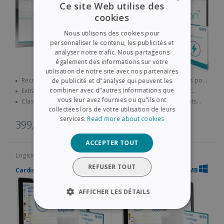
Ce site Web utilise des
cookies
ENGLISH
Nous utilisons des cookies pour
FRENCH
personnaliser le contenu, les publicités et
analyser notre trafic. Nous partageons
SPANISH
également des informations sur votre
utilisation de notre site avec nos partenaires
GERMAN
Reconnaissance de
Classez vos documents pour
de publicité et d"analyse qui peuvent les
documents officiels
en extraire des données utiles
ITALIAN
combiner avec d"autres informations que
Extraction de données (nom,
Exportez rapidement et
internationaux : Cartes
date de naissance, numéro de
efficacement vos documents
vous leur avez fournies ou qu"ils ont
Classez vos documents à la
Capturez des documents
d’identité, passeports, permis
DUTCH
document...) et création de
collectés
collectées lors de votre utilisation de leurs
volée, sur la base d’une
depuis votre scanner, vos
de conduire...
registres de clients
dénomination structurée
fichiers ou même votre espace
services.
Read more about cookies
399,00€
649,00€
prédéfinie
cloud
ACCEPTER TOUT
Logiciel
Logiciel
REFUSER TOUT
Cardiris Corporate 5
Cardiris Corporate 5 SMB
AFFICHER LES DÉTAILS
STRICTEMENT NÉCESSAIRES