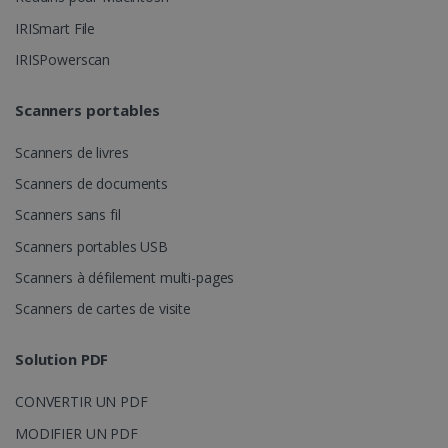
IRISmart File
IRISPowerscan
CountryID
www.irislink.com
5 mois 4
semaines
Scanners portables
Scanners de livres
Scanners de documents
Scanners sans fil
Scanners portables USB
Politique de confidentialité de Google
Scanners à défilement multi-pages
Scanners de cartes de visite
CookieScriptConsent
5 mois 4
CookieScript
semaines
www.irislink.com
Solution PDF
CONVERTIR UN PDF
MODIFIER UN PDF