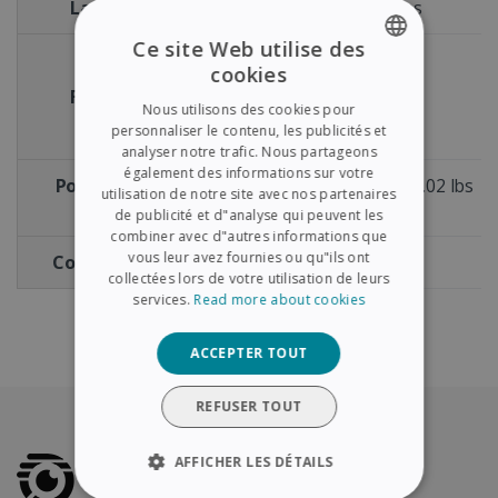
Langues OCR
128 langues
Ce site Web utilise des
AVI
cookies
FLV
ENGLISH
Format vidéo
MP4
Nous utilisons des cookies pour
FRENCH
personnaliser le contenu, les publicités et
WMV
analyser notre trafic. Nous partageons
SPANISH
également des informations sur votre
Poids du scanner
Environ 1,37 kg / 3.02 lbs
utilisation de notre site avec nos partenaires
GERMAN
kg - lbs
de publicité et d"analyse qui peuvent les
ITALIAN
combiner avec d"autres informations que
vous leur avez fournies ou qu"ils ont
Compatibilité OS
DUTCH
collectées lors de votre utilisation de leurs
services.
Read more about cookies
ACCEPTER TOUT
REFUSER TOUT
AFFICHER LES DÉTAILS