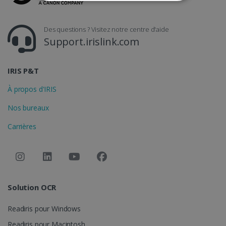
STRICTEMENT NÉCESSAIRES
PERFORMANCE
CIBLAGE
Des questions ? Visitez notre centre d'aide
Support.irislink.com
FONCTIONNALITÉ
IRIS P&T
À propos d'IRIS
Strictement nécessaires
Performance
Ciblage
Fonctionnalité
Nos bureaux
Les cookies strictement nécessaires habilitent
Carrières
des fonctionnalités de base du site Web telles
que la connexion des utilisateurs et la gestion
des comptes. Le site Web ne peut pas être
utilisé correctement sans les cookies
strictement nécessaires.
Fournisseur /
Nom
Expiration
Solution OCR
Domaine
li_gc
5 mois 4
LinkedIn
Readiris pour Windows
semaines
Corporation
.linkedin.com
Readiris pour Macintosh