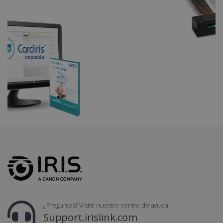
LanguageID
www.irislink.com
5 meses 4
semanas
¿Preguntas? Visite nuestro centro de ayuda
Support.irislink.com
IRIS P&T
Acerca de IRIS