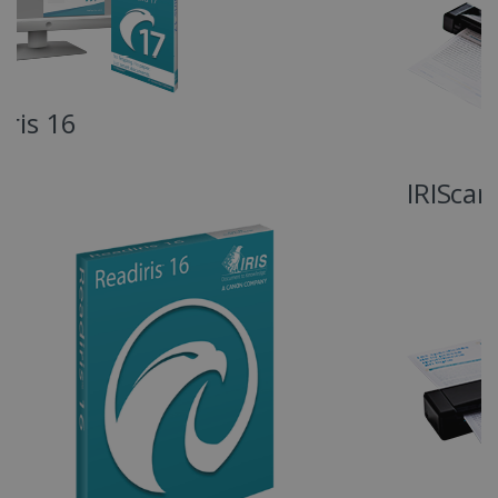
COOKIES DE RENDIMIENTO
COOKIES DE PREFERENCIAS
COOKIES DE FUNCIONALIDAD
IRIScan Executive 4
Cookies estrictamente necesarias
Cookies de rendimiento
Cookies de preferencias
Cookies de funcionalidad
Las cookies estrictamente necesarias
permiten la funcionalidad principal del sitio
web, como el inicio de sesión de usuario y la
gestión de cuentas. El sitio web no se puede
utilizar correctamente sin las cookies
estrictamente necesarias.
Proveedor /
Nombre
Vencimiento
Dominio