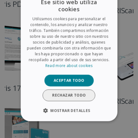
Ese sitio web utiliza
cookies
IRIScan Book 7 Dyslexic
ENGLISH
Utilizamos cookies para personalizar el
FRENCH
contenido, los anuncios y analizar nuestro
tráfico. También compartimos información
SPANISH
sobre su uso de nuestro sitio con nuestros
socios de publicidad y análisis, quienes
GERMAN
pueden combinarla con otra información que
ITALIAN
les haya proporcionado o que hayan
recopilado a partir del uso de sus servicios.
DUTCH
Read more about cookies
ACEPTAR TODO
RECHAZAR TODO
IRIScan Express 4
MOSTRAR DETALLES
COOKIES ESTRICTAMENTE
NECESARIAS