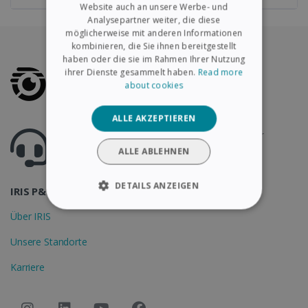
Website auch an unsere Werbe- und
GERMAN
Analysepartner weiter, die diese
ITALIAN
möglicherweise mit anderen Informationen
kombinieren, die Sie ihnen bereitgestellt
DUTCH
haben oder die sie im Rahmen Ihrer Nutzung
ihrer Dienste gesammelt haben.
Read more
about cookies
ALLE AKZEPTIEREN
Haben Sie Fragen? Besuchen Sie unser Hilfecenter
Support.irislink.com
ALLE ABLEHNEN
DETAILS ANZEIGEN
IRIS P&T
UNBEDINGT ERFORDERLICH
Über IRIS
Unsere Standorte
PERFORMANCE
Karriere
TARGETING