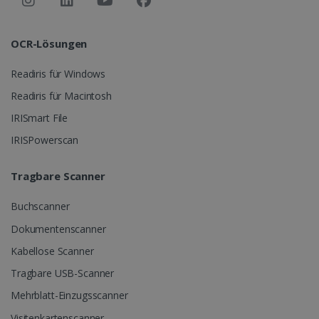
FUNKTIONALITÄT
OCR-Lösungen
Unbedingt erforderlich
Performance
Readiris für Windows
Targeting
Funktionalität
Readiris für Macintosh
Unbedingt erforderliche Cookies ermöglichen
IRISmart File
wesentliche Kernfunktionen der Website wie
die Benutzeranmeldung und die
IRISPowerscan
Kontoverwaltung. Ohne die unbedingt
erforderlichen Cookies kann die Website nicht
ordnungsgemäß verwendet werden.
Tragbare Scanner
Anbieter /
Name
Ablaufdatum
Domäne
Buchscanner
li_gc
5 Monate 4
LinkedIn
Wochen
Dokumentenscanner
Corporation
.linkedin.com
Kabellose Scanner
Tragbare USB-Scanner
CountryID
www.irislink.com
5 Monate 4
Mehrblatt-Einzugsscanner
Wochen
Visitenkartenscanner