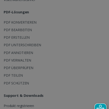
PDF-Lösungen
PDF KONVERTIEREN
CookieScriptConsent
5 Monate 4
CookieScript
PDF BEARBEITEN
Wochen
www.irislink.com
PDF ERSTELLEN
Google-
Datenschutzerklärung
PDF UNTERSCHREIBEN
PDF ANNOTIEREN
PDF VERWALTEN
LanguageID
www.irislink.com
5 Monate 4
PDF ÜBERPRÜFEN
Wochen
PDF TEILEN
PDF SCHÜTZEN
Support & Downloads
Produkt registrieren
CountryTranslationCouple
www.irislink.com
5 Monate 4