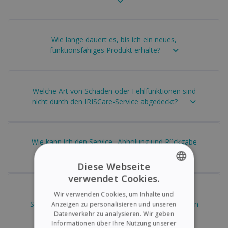
Wie lange dauert es, bis ich ein neues,
funktionsfähiges Produkt erhalte?
Welche Art von Schäden oder Fehlfunktionen sind
nicht durch den IRISCare-Service abgedeckt?
Wie kann ich den Service „Abholung und Rückgabe
von Produkten“ anfordern?
Diese Webseite
verwendet Cookies.
ENGLISH
Welche Schritte muss ich unternehmen, um den
Wir verwenden Cookies, um Inhalte und
FRENCH
Service „Abholung und Rückgabe von Produkten“ in
Anzeigen zu personalisieren und unseren
Datenverkehr zu analysieren. Wir geben
Anspruch zu nehmen?
SPANISH
Informationen über Ihre Nutzung unserer