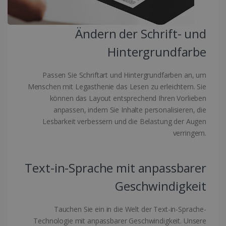
.linkedin.com
Ändern der Schrift- und
CountryID
www.irislink.com
5 Monate 4
Wochen
Hintergrundfarbe
Passen Sie Schriftart und Hintergrundfarben an, um
Menschen mit Legasthenie das Lesen zu erleichtern. Sie
können das Layout entsprechend Ihren Vorlieben
anpassen, indem Sie Inhalte personalisieren, die
CookieScriptConsent
5 Monate 4
CookieScript
Lesbarkeit verbessern und die Belastung der Augen
Wochen
www.irislink.com
verringern.
Google-
Datenschutzerklärung
Text-in-Sprache mit anpassbarer
Geschwindigkeit
LanguageID
www.irislink.com
5 Monate 4
Wochen
Tauchen Sie ein in die Welt der Text-in-Sprache-
Technologie mit anpassbarer Geschwindigkeit. Unsere