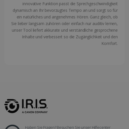
innovative Funktion passt die Sprechgeschwindigkeit
dynamisch an Ihr bevorzugtes Tempo an und sorgt so für
ein natürliches und angenehmes Hören. Ganz gleich, ob
Sie lieber langsam zuhören oder einfach nur auditiv lernen,
unser Tool liefert akkurate und verständliche gesprochene
CountryTranslationCouple
www.irislink.com
5 Monate 4
Wochen
Inhalte und verbessert so die Zugänglichkeit und den
Komfort.
ASP.NET_SessionId
Session
Microsoft
Corporation
www.irislink.com
Anbieter /
Name
Ablaufdatum
Beschr
Anbieter /
Domäne
Name
Ablaufdatum
Beschreibu
Domäne
Haben Sie Fragen? Besuchen Sie unser Hilfecenter
VISITOR_INFO1_LIVE
5 Monate 4
Dieses 
Google LLC