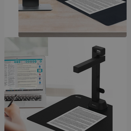
PERFORMANCE
TARGETING
FUNKTIONALITÄT
Unbedingt erforderlich
Performance
Targeting
Funktionalität
Unbedingt erforderliche Cookies ermöglichen
wesentliche Kernfunktionen der Website wie
die Benutzeranmeldung und die
Kontoverwaltung. Ohne die unbedingt
erforderlichen Cookies kann die Website nicht
ordnungsgemäß verwendet werden.
Anbieter /
Name
Ablaufdatum
Domäne
li_gc
5 Monate 4
LinkedIn
Wochen
Corporation