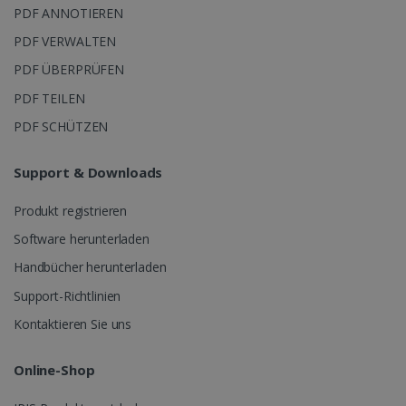
Sitzungsstat
PDF ANNOTIEREN
beizubehalt
PDF VERWALTEN
_fbp
2 Monate
Meta Platform
PDF ÜBERPRÜFEN
Wochen
Inc.
.irislink.com
PDF TEILEN
PDF SCHÜTZEN
optiMonkClient
www.irislink.com
11 Monate
Wochen
Support & Downloads
Produkt registrieren
Software herunterladen
Handbücher herunterladen
IDE
1 Jahr
Google LLC
.doubleclick.net
Support-Richtlinien
Kontaktieren Sie uns
Online-Shop