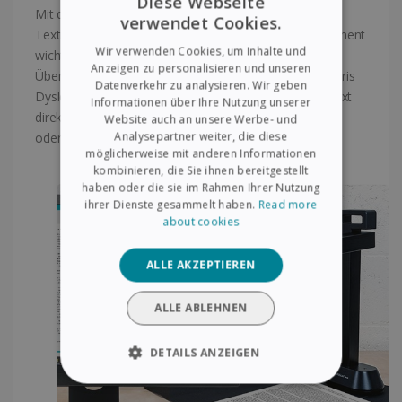
Diese Webseite
Mit dem Texteditor von Readiris Dyslexic erreicht die
verwendet Cookies.
ENGLISH
Textnutzung ein neues Niveau. Fehlen in Ihrem Dokument
Wir verwenden Cookies, um Inhalte und
wichtige Informationen? Könnte eine inhaltliche
FRENCH
Anzeigen zu personalisieren und unseren
Überarbeitung für mehr Klarheit sorgen? Mit der Readiris
Datenverkehr zu analysieren. Wir geben
SPANISH
Dyslexic-App können Sie einfach und unkompliziert Text
Informationen über Ihre Nutzung unserer
direkt im bestehenden Dokument hinzufügen, löschen
Website auch an unsere Werbe- und
GERMAN
Analysepartner weiter, die diese
oder bearbeiten.
ITALIAN
möglicherweise mit anderen Informationen
kombinieren, die Sie ihnen bereitgestellt
DUTCH
haben oder die sie im Rahmen Ihrer Nutzung
ihrer Dienste gesammelt haben.
Read more
about cookies
ALLE AKZEPTIEREN
ALLE ABLEHNEN
DETAILS ANZEIGEN
UNBEDINGT ERFORDERLICH