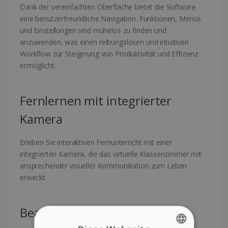
Dank der vereinfachten Oberfläche bietet die Software
eine benutzerfreundliche Navigation. Funktionen, Menüs
und Einstellungen sind mühelos zu finden und
anzuwenden, was einen reibungslosen und intuitiven
Workflow zur Steigerung von Produktivität und Effizienz
ermöglicht.
Fernlernen mit integrierter
Kamera
Erleben Sie interaktiven Fernunterricht mit einer
integrierten Kamera, die das virtuelle Klassenzimmer mit
ansprechender visueller Kommunikation zum Leben
erweckt.
Bearbeitbarer Text