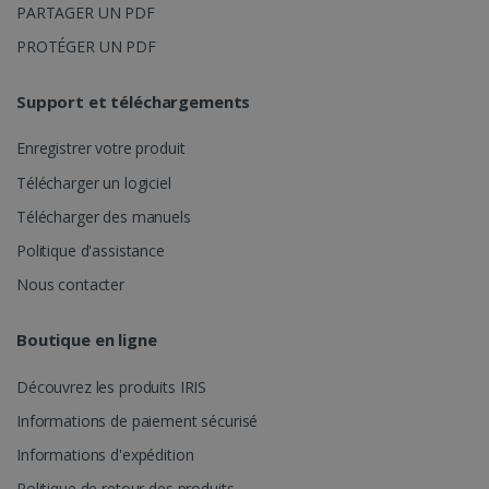
PARTAGER UN PDF
PROTÉGER UN PDF
Support et téléchargements
Enregistrer votre produit
_fbp
2 mois 4
Meta Platform
Télécharger un logiciel
semaines
Inc.
.irislink.com
Télécharger des manuels
Politique d'assistance
Nous contacter
Boutique en ligne
optiMonkClient
www.irislink.com
11 mois 4
semaines
Découvrez les produits IRIS
Informations de paiement sécurisé
Informations d'expédition
Politique de retour des produits