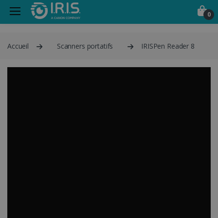
0
Accueil
Scanners portatifs
IRISPen Reader 8