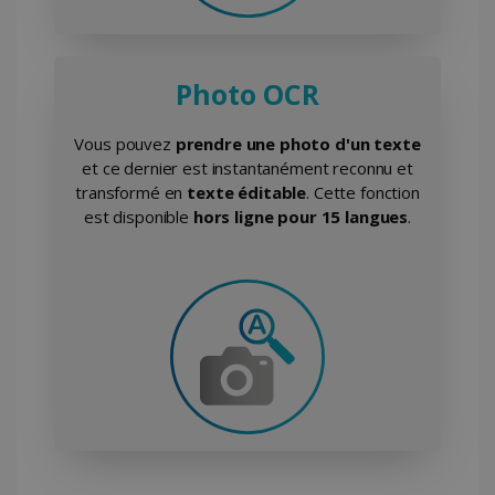
utilisé correctement sans les cookies
strictement nécessaires.
Fournisseur /
Nom
Expiration
Domaine
Photo OCR
li_gc
5 mois 4
LinkedIn
semaines
Corporation
Vous pouvez
prendre une photo d'un texte
.linkedin.com
et ce dernier est instantanément reconnu et
transformé en
texte éditable
. Cette fonction
est disponible
hors ligne pour 15 langues
.
CountryID
www.irislink.com
5 mois 4
semaines
Politique de confidentialité de Google