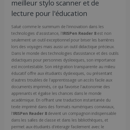
meilleur stylo scanner et de
lecture pour l'éducation
Salué comme le summum de l'innovation dans les
technologies d'assistance, l'
IRISPen Reader 8
est non
CountryTranslationCouple
www.irislink.com
5 mois 4
seulement un outil exceptionnel pour briser les barrières
semaines
lors des voyages mais aussi un outil didactique précieux.
Dans le monde des technologies d’assistance et des outils
ASP.NET_SessionId
Session
Microsoft
Corporation
didactiques pour personnes dyslexiques, son importance
www.irislink.com
est incontestable. Son intégration transparente au milieu
éducatif offre aux étudiants dyslexiques, ou présentant
d'autres troubles de l'apprentissage un accès facile aux
documents imprimés, ce qui favorise l'autonomie des
apprenants et égalise les chances dans le monde
académique. En offrant une traduction instantanée du
texte imprimé dans des formats numériques conviviaux,
l'
IRISPen Reader 8
devient un compagnon indispensable
dans les salles de classe et dans les bibliothèques, et
permet aux étudiants d'interagir facilement avec le