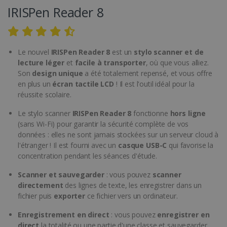
IRISPen Reader 8
Le nouvel
IRISPen Reader 8
est un
stylo scanner et de
lecture léger
et
facile à transporter
, où que vous alliez.
Son
design unique
a été totalement repensé, et vous offre
en plus un
écran tactile LCD
! Il est l'outil idéal pour la
réussite scolaire.
Le stylo scanner
IRISPen Reader 8
fonctionne
hors ligne
(sans Wi-Fi) pour garantir la sécurité complète de vos
données : elles ne sont jamais stockées sur un serveur cloud à
l'étranger ! Il est fourni avec un
casque USB-C
qui favorise la
concentration pendant les séances d'étude.
Scanner et sauvegarder
: vous pouvez
scanner
directement
des lignes de texte, les enregistrer dans un
fichier puis
exporter
ce fichier vers un ordinateur.
Enregistrement en direct
: vous pouvez
enregistrer en
direct
la totalité ou une partie d'une classe et sauvegarder