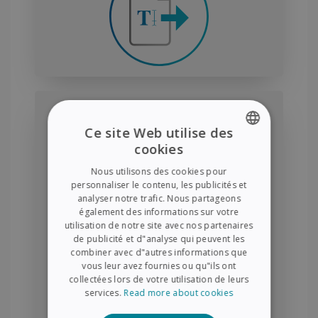
DYS Synthèse vocale
Ce site Web utilise des
Vous pouvez
scanner des lignes de texte
cookies
ENGLISH
qui sont
instantanément converties
en
Nous utilisons des cookies pour
paroles. Cette fonction est disponible hors
FRENCH
personnaliser le contenu, les publicités et
ligne pour 5 langues (anglais, français,
analyser notre trafic. Nous partageons
SPANISH
allemand, italien, espagnol).
également des informations sur votre
utilisation de notre site avec nos partenaires
GERMAN
de publicité et d"analyse qui peuvent les
ITALIAN
combiner avec d"autres informations que
vous leur avez fournies ou qu"ils ont
DUTCH
collectées lors de votre utilisation de leurs
services.
Read more about cookies