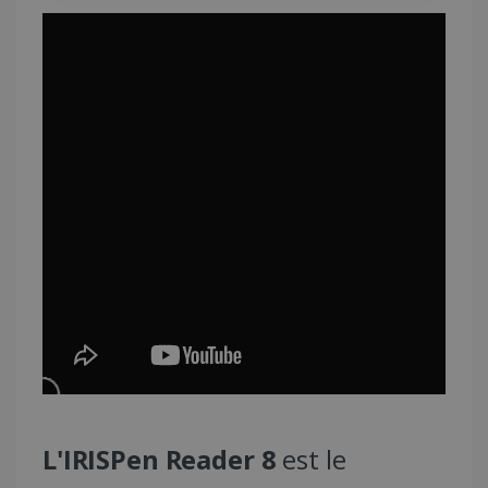
CookieScriptConsent
5 mois 4
CookieScript
semaines
www.irislink.com
LanguageID
www.irislink.com
5 mois 4
semaines
L'IRISPen Reader 8
est le