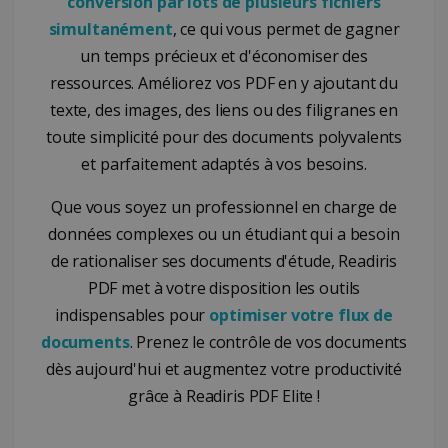
conversion par lots de plusieurs fichiers
simultanément
, ce qui vous permet de gagner
un temps précieux et d'économiser des
ressources. Améliorez vos PDF en y ajoutant du
CountryID
www.irislink.com
5 mois 4
texte, des images, des liens ou des filigranes en
semaines
toute simplicité pour des documents polyvalents
et parfaitement adaptés à vos besoins.
Que vous soyez un professionnel en charge de
données complexes ou un étudiant qui a besoin
de rationaliser ses documents d'étude, Readiris
Politique de confidentialité de Google
PDF met à votre disposition les outils
indispensables pour
optimiser votre flux de
documents
. Prenez le contrôle de vos documents
CookieScriptConsent
5 mois 4
CookieScript
semaines
www.irislink.com
dès aujourd'hui et augmentez votre productivité
grâce à Readiris PDF Elite !