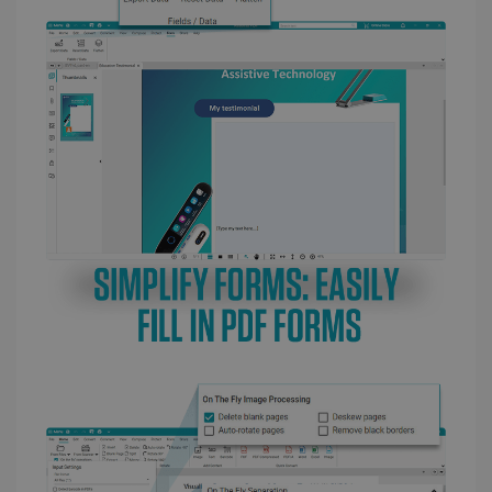
the user h
cookie est
seen
utilisé pour
distinguer les
YSC
Session
Ce cookie
Google LLC
utilisateurs
est défini
.youtube.com
uniques en
par
attribuant un
YouTube
numéro
pour suivr
généré
les vues d
aléatoirement
vidéos
comme
intégrées.
identifiant
client. Il est
inclus dans
optiMonkSession
www.irislink.com
Session
chaque
demande de
page d'un site
et utilisé pour
calculer les
données de
visiteur, de
session et de
campagne
pour les
rapports
d'analyse du
site.
bcookie
11 mois 4
Microsoft
semaines
Corporation
_clsk
1 jour
Ce cookie est
Microsoft
.linkedin.com
associé à
.irislink.com
Microsoft
Clarity. Il est
utilisé pour