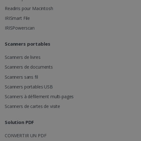
Readiris pour Macintosh
IRISmart File
IRISPowerscan
Scanners portables
lidc
1 jour
Microsoft
Scanners de livres
Corporation
.linkedin.com
Scanners de documents
Scanners sans fil
Scanners portables USB
Scanners à défilement multi-pages
Scanners de cartes de visite
Solution PDF
CONVERTIR UN PDF