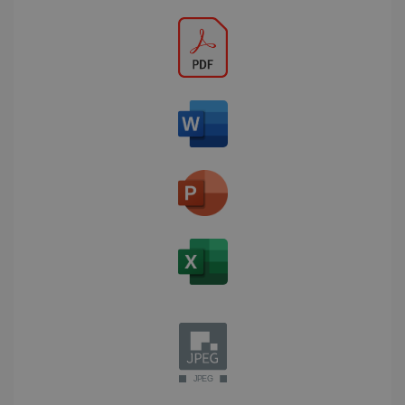
LanguageID
www.irislink.com
5 mois 4
semaines