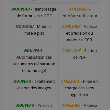
Nouvelles fonctionnalités et fonctionnalités améliorées
NOUVEAU
- Remplissage
AMÉLIORÉ
-
de formulaires PDF
Interface utilisateur
NOUVEAU
- Mode de
AMÉLIORÉ
- Vitesse
mise à plat
et précision du
moteur d'OCR
NOUVEAU
-
AMÉLIORÉ
- Édition
Automatisation des
de PDF
documents (séparation
et nommage)
NOUVEAU
- Traitement
AMÉLIORÉ
- Prise en
avancé des images
charge des liens
hypertexte
NOUVEAU
- Prise en
AMÉLIORÉ
- Vitesse