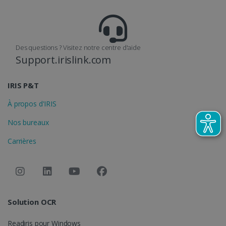
_fbp
2 mois 4
Meta Platform
semaines
Inc.
.irislink.com
Des questions ? Visitez notre centre d'aide
Support.irislink.com
IRIS P&T
optiMonkClient
www.irislink.com
11 mois 4
À propos d'IRIS
semaines
Nos bureaux
Carrières
Solution OCR
IDE
1 an
Google LLC
.doubleclick.net
Readiris pour Windows