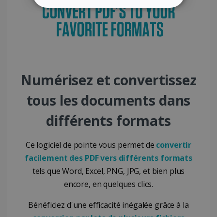
STRICTEMENT NÉCESSAIRES
PERFORMANCE
CIBLAGE
FONCTIONNALITÉ
Numérisez et convertissez
tous les documents dans
Strictement nécessaires
Performance
Ciblage
Fonctionnalité
différents formats
Les cookies strictement nécessaires habilitent
des fonctionnalités de base du site Web telles
que la connexion des utilisateurs et la gestion
Ce logiciel de pointe vous permet de
convertir
des comptes. Le site Web ne peut pas être
facilement des PDF vers différents formats
utilisé correctement sans les cookies
strictement nécessaires.
tels que Word, Excel, PNG, JPG, et bien plus
Fournisseur /
encore, en quelques clics.
Nom
Expiration
Domaine
li_gc
5 mois 4
LinkedIn
Bénéficiez d'une efficacité inégalée grâce à la
semaines
Corporation
.linkedin.com