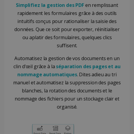
semaines
est défini
.youtube.com
_clck
.irislink.com
1 an
Ce cookie est
Domaine
Simplifiez la gestion des PDF
en remplissant
par Youtu
utilisé pour
pour gard
suivre les
VISITOR_PRIVACY_METADATA
5 mois 4
YouTube
rapidement les formulaires grâce à des outils
une trace
interactions
semaines
.youtube.com
des
et
intuitifs conçus pour rationaliser la saisie des
préférenc
l'engagement
de
des
données. Que ce soit pour exporter, réinitialiser
l'utilisateu
utilisateurs
pour les
sur le site
ou aplatir des formulaires, quelques clics
vidéos
Web afin
Youtube
d'améliorer
suffisent.
intégrées
l'expérience
dans les
utilisateur et
sites; il pe
la
Automatisez la gestion de vos documents en un
égalemen
fonctionnalité
détermine
du site.
clin d'œil grâce à la
séparation des pages et au
si le visite
du site
_ga
1 an 1
Ce nom de
Google LLC
nommage automatiques
. Dites adieu au tri
utilise la
mois
cookie est
.irislink.com
nouvelle 
associé à
manuel et automatisez la suppression des pages
l'ancienne
Google
version d
Universal
blanches, la rotation des documents et le
l'interface
Analytics - qui
Youtube.
nommage des fichiers pour un stockage clair et
est une mise
à jour
__Secure-
.youtube.com
5 mois 4
Registers 
organisé.
importante
ROLLOUT_TOKEN
semaines
unique ID 
du service
keep
d'analyse le
statistics o
plus
what vide
couramment
optiMonkClientId
11 mois 4
OptiMonk
from
utilisé de
semaines
www.irislink.com
YouTube
Google. Ce