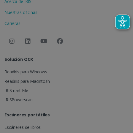
Acerca de IRIS
.irislink.com
Nuestras oficinas
Carreras
optiMonkClient
www.irislink.com
11 meses 
semanas
Solución OCR
Readiris para Windows
Readiris para Macintosh
IRISmart File
IRISPowerscan
IDE
1 año
Google LLC
.doubleclick.net
Escáneres portátiles
Escáneres de libros