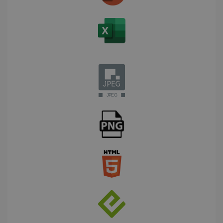
LanguageID
www.irislink.com
5 meses 4
semanas
CountryTranslationCouple
www.irislink.com
5 meses 4
semanas