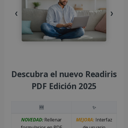
❮
❯
Descubra el nuevo Readiris
PDF Edición 2025
Funciones nuevas
Funciones me
🆕
✨
Novedades y mejoras de Readiris PDF Edición 2025
NOVEDAD:
Rellenar
MEJORA:
Interfaz
formularios en PDF
de usuario