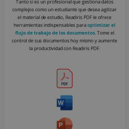
Tanto si es un profesional que gestiona datos
complejos como un estudiante que desea agilizar
el material de estudio, Readiris PDF le ofrece
herramientas indispensables para
optimizar el
CountryID
www.irislink.com
5 meses 4
flujo de trabajo de los documentos
. Tome el
semanas
control de sus documentos hoy mismo y aumente
la productividad con Readiris PDF.
Política de Privacidad de
Google
CookieScriptConsent
5 meses 4
CookieScript
semanas
www.irislink.com