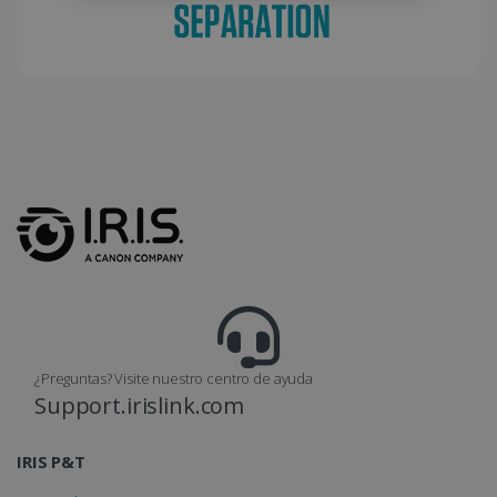
fines analític
_ga_XNJS6PHT1N
.irislink.com
1 año 1 mes
Google
Analytics uti
esta cookie
para mante
el estado de
sesión.
_gcl_au
2 meses 
Google LLC
semanas
.irislink.com
¿Preguntas? Visite nuestro centro de ayuda
Support.irislink.com
IRIS P&T
_fbp
2 meses 
Meta Platform
semanas
Inc.