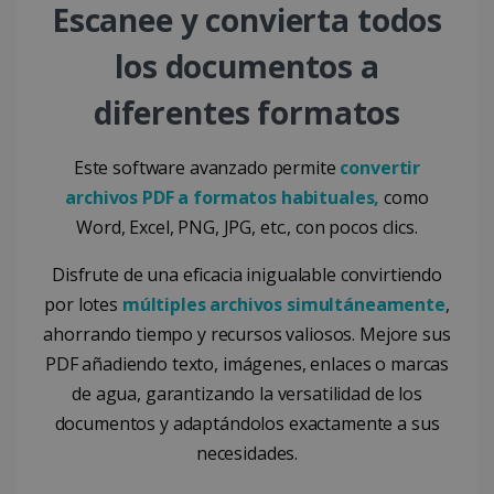
Escanee y convierta todos
COOKIES DE PREFERENCIAS
los documentos a
COOKIES DE FUNCIONALIDAD
diferentes formatos
Cookies estrictamente necesarias
Este software avanzado permite
convertir
Cookies de rendimiento
archivos PDF a formatos habituales,
como
Cookies de preferencias
Word, Excel, PNG, JPG, etc., con pocos clics.
Cookies de funcionalidad
Disfrute de una eficacia inigualable convirtiendo
Las cookies estrictamente necesarias
permiten la funcionalidad principal del sitio
por lotes
múltiples archivos simultáneamente
,
web, como el inicio de sesión de usuario y la
ahorrando tiempo y recursos valiosos. Mejore sus
gestión de cuentas. El sitio web no se puede
utilizar correctamente sin las cookies
PDF añadiendo texto, imágenes, enlaces o marcas
estrictamente necesarias.
de agua, garantizando la versatilidad de los
Proveedor /
Nombre
Vencimiento
documentos y adaptándolos exactamente a sus
Dominio
necesidades.
li_gc
5 meses 4
LinkedIn
semanas
Corporation
.linkedin.com