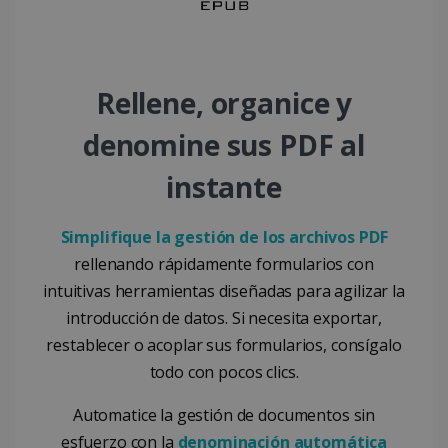
ASP.NET_SessionId
Sesión
Microsoft
Corporation
www.irislink.com
Rellene, organice y
denomine sus PDF al
instante
Simplifique la gestión de los archivos PDF
rellenando rápidamente formularios con
intuitivas herramientas diseñadas para agilizar la
introducción de datos. Si necesita exportar,
restablecer o acoplar sus formularios, consígalo
Proveedor /
Nombre
Vencimiento
Descrip
Proveedor /
Dominio
Nombre
Vencimiento
Descripción
todo con pocos clics.
Dominio
VISITOR_INFO1_LIVE
5 meses 4
Youtub
Google LLC
Proveedor /
Nombre
Vencimien
semanas
estable
.youtube.com
_clck
.irislink.com
1 año
Esta cookie 
Dominio
Automatice la gestión de documentos sin
esta co
utiliza para
para rea
rastrear las
VISITOR_PRIVACY_METADATA
5 meses 
YouTube
esfuerzo con la
denominación automática
un
interaccion