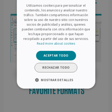
Utilizamos cookies para personalizar el
FRENCH
contenido, los anuncios y analizar nuestro
tráfico. También compartimos información
SPANISH
sobre su uso de nuestro sitio con nuestros
socios de publicidad y análisis, quienes
GERMAN
pueden combinarla con otra información que
ITALIAN
les haya proporcionado o que hayan
recopilado a partir del uso de sus servicios.
DUTCH
Read more about cookies
ACEPTAR TODO
RECHAZAR TODO
MOSTRAR DETALLES
COOKIES ESTRICTAMENTE
NECESARIAS
COOKIES DE RENDIMIENTO