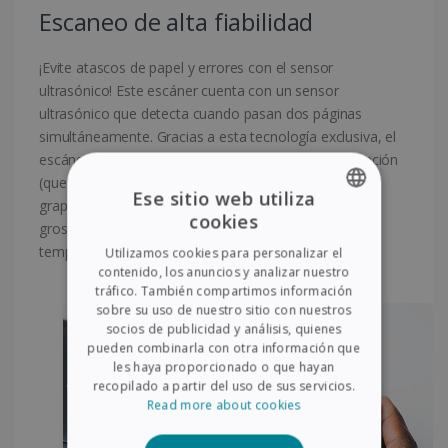
Escaneo de alta fiabilidad
¡Evite atascos de papel y errores con el sensor
ultrasónico! Este escáner cuenta con un sensor
ultrasónico que detecta cuando pasan dos páginas
simultáneamente. Gracias a esta tecnología exclusiva, el
escáner puede identificar este problema de alimentación
(que normalmente se produce con documentos
Ese sitio web utiliza
grapados), incluso cuando las páginas son de distinto
cookies
grosor. El proceso de escaneo se suspende
ENGLISH
temporalmente para garantizar su fiabilidad.
Utilizamos cookies para personalizar el
FRENCH
contenido, los anuncios y analizar nuestro
tráfico. También compartimos información
SPANISH
sobre su uso de nuestro sitio con nuestros
socios de publicidad y análisis, quienes
GERMAN
pueden combinarla con otra información que
ITALIAN
les haya proporcionado o que hayan
recopilado a partir del uso de sus servicios.
DUTCH
Read more about cookies