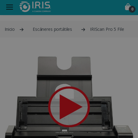
0
Inicio
Escáneres portátiles
IRIScan Pro 5 File