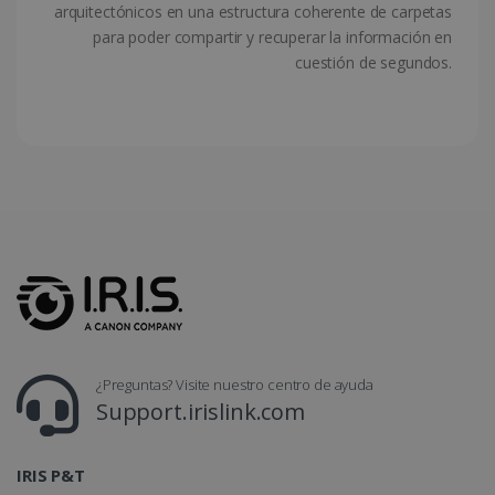
arquitectónicos en una estructura coherente de carpetas
para poder compartir y recuperar la información en
cuestión de segundos.
CountryTranslationCouple
www.irislink.com
5 meses 4
semanas
ASP.NET_SessionId
Sesión
Microsoft
Corporation
www.irislink.com
¿Preguntas? Visite nuestro centro de ayuda
Support.irislink.com
IRIS P&T