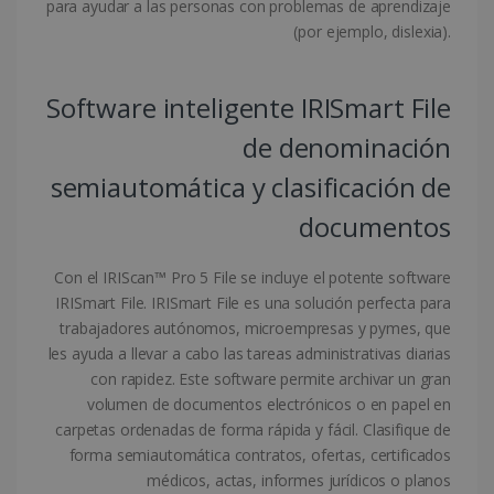
para ayudar a las personas con problemas de aprendizaje
Política de Privacidad de
(por ejemplo, dislexia).
Google
Software inteligente IRISmart File
de denominación
CookieScriptConsent
5 meses 4
CookieScript
semanas
www.irislink.com
semiautomática y clasificación de
documentos
Con el IRIScan™ Pro 5 File se incluye el potente software
IRISmart File. IRISmart File es una solución perfecta para
trabajadores autónomos, microempresas y pymes, que
les ayuda a llevar a cabo las tareas administrativas diarias
con rapidez. Este software permite archivar un gran
volumen de documentos electrónicos o en papel en
carpetas ordenadas de forma rápida y fácil. Clasifique de
LanguageID
www.irislink.com
5 meses 4
forma semiautomática contratos, ofertas, certificados
semanas
médicos, actas, informes jurídicos o planos