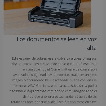
Cookies de funcionalidad
Las cookies estrictamente necesarias
permiten la funcionalidad principal del sitio
web, como el inicio de sesión de usuario y la
gestión de cuentas. El sitio web no se puede
utilizar correctamente sin las cookies
estrictamente necesarias.
Proveedor /
Los documentos se leen en voz
Nombre
Vencimiento
Dominio
alta
li_gc
5 meses 4
LinkedIn
semanas
Corporation
.linkedin.com
Este escáner de sobremesa a doble cara transforma sus
documentos… ¡en archivos de audio que podrá escuchar
en cualquier lugar! Con el software de conversión
avanzada (OCR) Readiris™ Corporate, cualquier archivo,
CountryID
www.irislink.com
5 meses 4
imagen o documento PDF escaneado puede convertirse
semanas
a formato .WAV. Gracias a esta característica única podrá
escuchar cualquier texto esté donde esté. Imagine todo el
tiempo que ahorrará escuchando las actas de las
reuniones para ponerse al día. Esta función también sirve