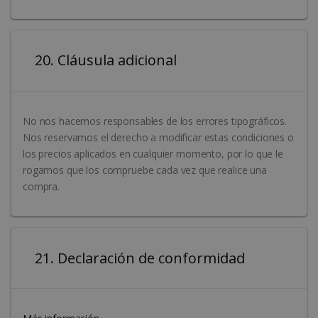
utilizar correctamente sin las cookies
estrictamente necesarias.
Proveedor /
Nombre
Vencimiento
Dominio
20. Cláusula adicional
li_gc
5 meses 4
LinkedIn
semanas
Corporation
.linkedin.com
No nos hacemos responsables de los errores tipográficos.
Nos reservamos el derecho a modificar estas condiciones o
los precios aplicados en cualquier momento, por lo que le
rogamos que los compruebe cada vez que realice una
CountryID
www.irislink.com
5 meses 4
semanas
compra.
21. Declaración de conformidad
Política de Privacidad de
Google