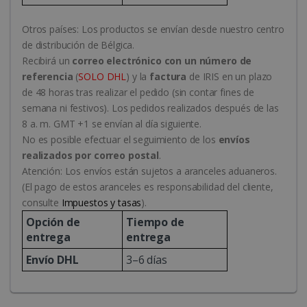
Otros países: Los productos se envían desde nuestro centro
IDE
1 año
Google LLC
.doubleclick.net
de distribución de Bélgica.
Recibirá un
correo electrónico con un número de
referencia
(
SOLO DHL
) y la
factura
de IRIS en un plazo
de 48 horas tras realizar el pedido (sin contar fines de
semana ni festivos). Los pedidos realizados después de las
8 a. m. GMT +1 se envían al día siguiente.
No es posible efectuar el seguimiento de los
envíos
realizados por correo postal
.
Atención: Los envíos están sujetos a aranceles aduaneros.
lidc
1 día
Microsoft
(El pago de estos aranceles es responsabilidad del cliente,
Corporation
.linkedin.com
consulte
Impuestos y tasas
).
Opción de
Tiempo de
entrega
entrega
Envío DHL
3–6 días