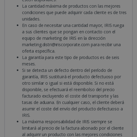
La cantidad máxima de productos con las mejores
Proveedor /
Nombre
Vencimiento
Descrip
condiciones que puede adquirir cada cliente es de tres
Proveedor /
Dominio
Nombre
Vencimiento
Descripción
unidades.
Dominio
VISITOR_INFO1_LIVE
5 meses 4
Youtub
Google LLC
Proveedor /
En caso de necesitar una cantidad mayor, IRIS ruega
Nombre
Vencimien
semanas
estable
.youtube.com
_clck
.irislink.com
1 año
Esta cookie 
Dominio
a sus clientes que se pongan en contacto con el
esta co
utiliza para
para rea
rastrear las
equipo de marketing de IRIS en la dirección
VISITOR_PRIVACY_METADATA
5 meses 
YouTube
un
interaccion
semanas
.youtube.com
marketing.distri@iriscorporate.com
para recibir una
seguimi
del usuario y
de las
compromis
oferta específica.
prefere
en el sitio 
La garantía para este tipo de productos es de seis
del usu
para mejorar
para los
experiencia
meses.
videos 
del usuario y
Si se detecta un defecto dentro del período de
Youtub
funcionalid
incrust
del sitio web
garantía, IRIS sustituirá el producto defectuoso por
en los si
otro similar o igual si está disponible. Si no está
tambié
_ga
1 año 1 mes
Este nombr
Google LLC
puede
de cookie e
.irislink.com
disponible, se efectuará el reembolso del precio
determ
asociado co
facturado excluyendo el coste del transporte y las
si el vis
Google
del siti
Universal
tasas de aduana. En cualquier caso, el cliente deberá
está
Analytics, q
asumir el coste del envío del producto defectuoso a
utilizan
es una
versión
actualizació
IRIS.
nueva 
significativa 
La máxima responsabilidad de IRIS siempre se
antigua 
servicio de
interfa
análisis de
limitará al precio de la factura abonado por el cliente
Youtub
Google más
al adquirir un producto con las mejores condiciones
utilizado. Es