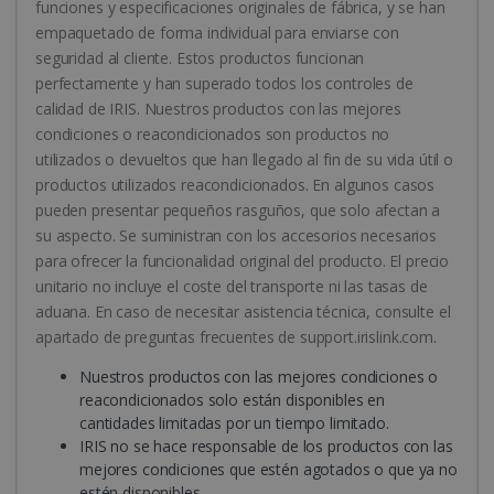
funciones y especificaciones originales de fábrica, y se han
empaquetado de forma individual para enviarse con
seguridad al cliente. Estos productos funcionan
perfectamente y han superado todos los controles de
calidad de IRIS. Nuestros productos con las mejores
CountryTranslationCouple
www.irislink.com
5 meses 4
condiciones o reacondicionados son productos no
semanas
utilizados o devueltos que han llegado al fin de su vida útil o
productos utilizados reacondicionados. En algunos casos
ASP.NET_SessionId
Sesión
Microsoft
pueden presentar pequeños rasguños, que solo afectan a
Corporation
www.irislink.com
su aspecto. Se suministran con los accesorios necesarios
para ofrecer la funcionalidad original del producto. El precio
unitario no incluye el coste del transporte ni las tasas de
aduana. En caso de necesitar asistencia técnica, consulte el
apartado de preguntas frecuentes de support.irislink.com.
Nuestros productos con las mejores condiciones o
reacondicionados solo están disponibles en
cantidades limitadas por un tiempo limitado.
IRIS no se hace responsable de los productos con las
mejores condiciones que estén agotados o que ya no
estén disponibles.