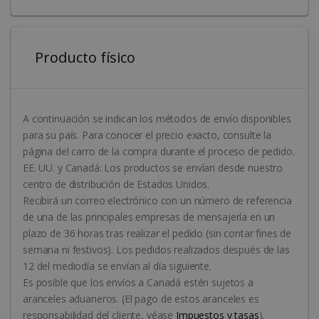
.linkedin.com
almacenar
información
sobre la ses
del usuario 
combinar
Producto físico
múltiples
puntos de vi
de página e
UserID
www.irislink.com
5 meses 
una sola ses
semanas
de usuario 
fines analític
A continuación se indican los métodos de envío disponibles
_ga_XNJS6PHT1N
.irislink.com
1 año 1 mes
Google
para su país. Para conocer el precio exacto, consulte la
Analytics uti
esta cookie
página del carro de la compra durante el proceso de pedido.
para mante
EE. UU. y Canadá: Los productos se envían desde nuestro
el estado de
sesión.
centro de distribución de Estados Unidos.
Recibirá un correo electrónico con un número de referencia
de una de las principales empresas de mensajería en un
plazo de 36 horas tras realizar el pedido (sin contar fines de
semana ni festivos). Los pedidos realizados después de las
_gcl_au
2 meses 
Google LLC
semanas
.irislink.com
12 del mediodía se envían al día siguiente.
Es posible que los envíos a Canadá estén sujetos a
aranceles aduaneros. (El pago de estos aranceles es
responsabilidad del cliente, véase
Impuestos y tasas
).