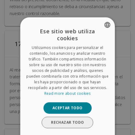
retraso o incumplimiento se deba a circunstancias ajenas a
nuestro control razonable.
Ese sitio web utiliza
cookies
ENGLISH
17. Protección de datos
Utilizamos cookies para personalizar el
FRENCH
contenido, los anuncios y analizar nuestro
tráfico. También compartimos información
SPANISH
sobre su uso de nuestro sitio con nuestros
Al realizar un pedido, usted acepta que almacenemos,
socios de publicidad y análisis, quienes
GERMAN
pueden combinarla con otra información que
tratemos y utilicemos los datos personales recogidos en el
ITALIAN
les haya proporcionado o que hayan
formulario de pedido con el fin de tramitarlo. Si lo solicita
recopilado a partir del uso de sus servicios.
por escrito, puede obtener una copia de los datos
DUTCH
Read more about cookies
personales que tenemos sobre usted. Si alguno de los datos
personales que tenemos sobre usted es incorrecto, realice
ACEPTAR TODO
una petición por escrito y lo corregiremos.
RECHAZAR TODO