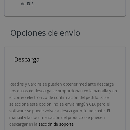
__Secure-
.youtube.com
5 meses 4
Register
cookie se
de IRIS.
optiMonkClientId
11 meses 
OptiMonk
ROLLOUT_TOKEN
semanas
unique 
utiliza para
semanas
www.irislink.com
keep
distinguir
statistic
usuarios úni
what vi
asignando u
from
número
YouTub
generado
Opciones de envío
the use
aleatoriame
seen
como
identificado
YSC
Sesión
YouTub
Google LLC
de cliente. 
configu
.youtube.com
incluye en
esta co
cada solicit
para
de página e
Descarga
rastrear
un sitio y se
vistas d
utiliza para
videos
calcular los
optiMonkSession
www.irislink.com
Sesión
incrust
datos de
visitantes,
sesiones y
Readiris y Cardiris se pueden obtener mediante descarga.
campañas p
los informe
Los datos de descarga se proporcionan en la pantalla y en
de análisis 
sitios.
el correo electrónico de confirmación del pedido. Si se
selecciona esta opción, no se envía ningún CD, pero el
_clsk
1 día
Esta cookie
Microsoft
está asociad
.irislink.com
software se puede volver a descargar más adelante. El
con el softw
de análisis 
manual y la documentación del producto se pueden
Microsoft
bcookie
11 meses 
Microsoft
descargar en la
sección de soporte
.
Clarity. Se
semanas
Corporation
utiliza para