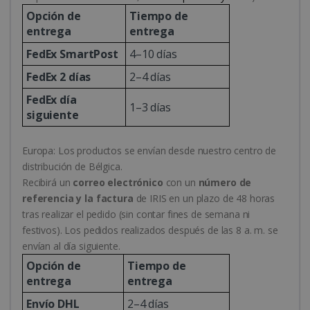
Opción de
Tiempo de
entrega
entrega
FedEx SmartPost
4–10 días
FedEx 2 días
2–4 días
_fbp
2 meses 
Meta Platform
semanas
Inc.
FedEx día
.irislink.com
1–3 días
siguiente
Europa: Los productos se envían desde nuestro centro de
distribución de Bélgica.
Recibirá un
correo electrónico
con un
número de
optiMonkClient
www.irislink.com
11 meses 
semanas
referencia y la factura
de IRIS en un plazo de 48 horas
tras realizar el pedido (sin contar fines de semana ni
festivos). Los pedidos realizados después de las 8 a. m. se
envían al día siguiente.
Opción de
Tiempo de
entrega
entrega
Envío DHL
2–4 días