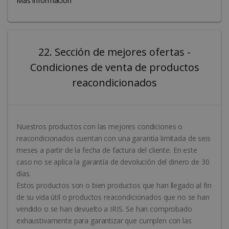
Más información
CookieScriptConsent
5 meses 4
CookieScript
semanas
www.irislink.com
22. Sección de mejores ofertas -
Condiciones de venta de productos
reacondicionados
Nuestros productos con las mejores condiciones o
reacondicionados cuentan con una garantía limitada de seis
meses a partir de la fecha de factura del cliente. En este
LanguageID
www.irislink.com
5 meses 4
caso no se aplica la garantía de devolución del dinero de 30
semanas
días.
Estos productos son o bien productos que han llegado al fin
de su vida útil o productos reacondicionados que no se han
vendido o se han devuelto a IRIS. Se han comprobado
exhaustivamente para garantizar que cumplen con las