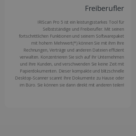
LanguageID
www.irislink.com
5 Monate 4
Freiberufler
Wochen
IRIScan Pro 5 ist ein leistungsstarkes Tool für
Selbstständige und Freiberufler. Mit seinen
fortschrittlichen Funktionen und seinem Softwarepaket
mit hohem Mehrwert(*) können Sie mit ihm Ihre
Rechnungen, Verträge und anderen Dateien effizient
CountryTranslationCouple
www.irislink.com
5 Monate 4
verwalten. Konzentrieren Sie sich auf Ihr Unternehmen
Wochen
und Ihre Kunden, und verschwenden Sie keine Zeit mit
ASP.NET_SessionId
Session
Microsoft
Papierdokumenten. Dieser kompakte und blitzschnelle
Corporation
www.irislink.com
Desktop-Scanner scannt Ihre Dokumente zu Hause oder
im Büro. Sie können sie dann direkt mit anderen teilen!