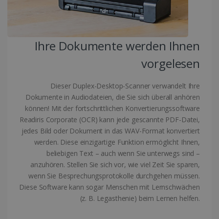
Name
Ablaufdatum
Domäne
li_gc
5 Monate 4
LinkedIn
Wochen
Corporation
.linkedin.com
Ihre Dokumente werden Ihnen
vorgelesen
CountryID
www.irislink.com
5 Monate 4
Wochen
Dieser Duplex-Desktop-Scanner verwandelt Ihre
Dokumente in Audiodateien, die Sie sich überall anhören
können! Mit der fortschrittlichen Konvertierungssoftware
Readiris Corporate (OCR) kann jede gescannte PDF-Datei,
jedes Bild oder Dokument in das WAV-Format konvertiert
werden. Diese einzigartige Funktion ermöglicht Ihnen,
CookieScriptConsent
5 Monate 4
CookieScript
beliebigen Text – auch wenn Sie unterwegs sind –
Wochen
www.irislink.com
anzuhören. Stellen Sie sich vor, wie viel Zeit Sie sparen,
Google-
wenn Sie Besprechungsprotokolle durchgehen müssen.
Datenschutzerklärung
Diese Software kann sogar Menschen mit Lernschwächen
(z. B. Legasthenie) beim Lernen helfen.