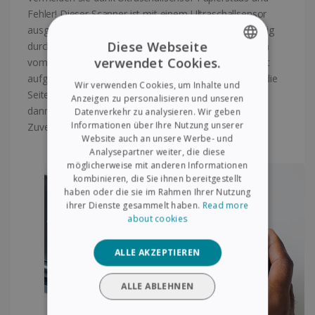
Fehler! Dieser Scanner ist mit einem Ultraschallsensor
ausgestattet, der erkennt, wenn zwei Seiten gleichzeitig
Diese Webseite
durchlaufen. Mit dieser einzigartigen Technologie kann
verwendet Cookies.
vom Scanner ein doppelter Einzug erkannt werden (oft
ENGLISH
aufgrund von gehefteten Dokumenten), selbst wenn die
Wir verwenden Cookies, um Inhalte und
FRENCH
Seiten unterschiedlich dick sind. Der Scanvorgang wird
Anzeigen zu personalisieren und unseren
dann vorübergehend ausgesetzt, sodass die
Datenverkehr zu analysieren. Wir geben
SPANISH
Informationen über Ihre Nutzung unserer
Zuverlässigkeit gewährleistet ist.
Website auch an unsere Werbe- und
GERMAN
Analysepartner weiter, die diese
ITALIAN
möglicherweise mit anderen Informationen
kombinieren, die Sie ihnen bereitgestellt
DUTCH
haben oder die sie im Rahmen Ihrer Nutzung
ihrer Dienste gesammelt haben.
Read more
about cookies
ALLE AKZEPTIEREN
ALLE ABLEHNEN