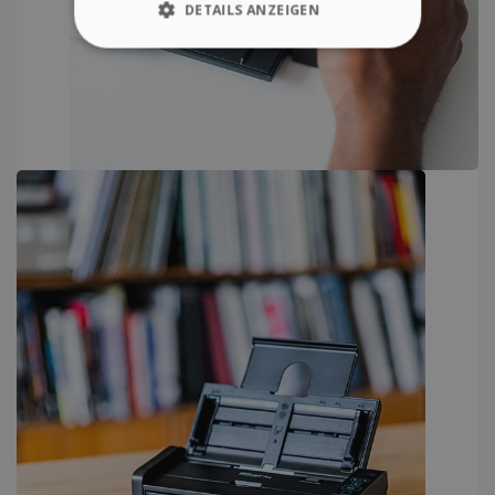
DETAILS ANZEIGEN
UNBEDINGT ERFORDERLICH
PERFORMANCE
TARGETING
FUNKTIONALITÄT
Unbedingt erforderlich
Performance
Targeting
Funktionalität
Unbedingt erforderliche Cookies ermöglichen
wesentliche Kernfunktionen der Website wie
die Benutzeranmeldung und die
Kontoverwaltung. Ohne die unbedingt
erforderlichen Cookies kann die Website nicht
ordnungsgemäß verwendet werden.
Anbieter /