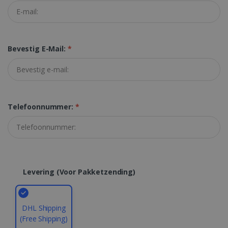
Targeting
Functioneel
Strikt noodzakelijke cookies maken de
kernfunctionaliteiten van de website mogelijk,
zoals gebruikersaanmelding en
Bevestig E-Mail:
*
accountbeheer. De website kan niet goed
worden gebruikt zonder de strikt
noodzakelijke cookies.
Aanbieder /
Naam
Vervaldatum
Domein
Telefoonnummer:
*
li_gc
5 maanden 4
LinkedIn
weken
Corporation
.linkedin.com
Levering (voor Pakketzending)
CountryID
www.irislink.com
5 maanden 4
weken
DHL Shipping
(Free Shipping)