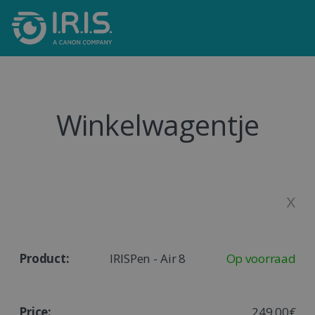
Winkelwagentje
x
IRISPen - Air 8
Op voorraad
249,00€