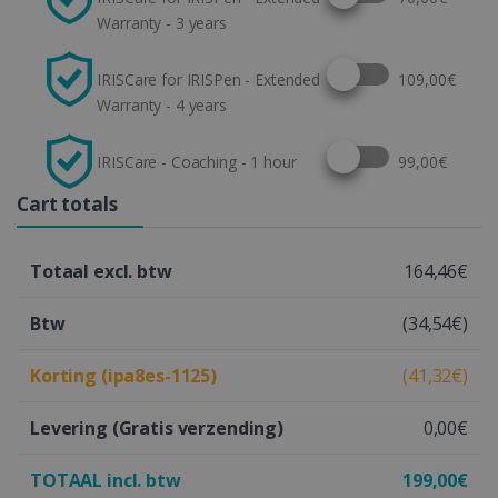
Warranty - 3 years
Select this option
IRISCare for IRISPen - Extended
109,00€
Warranty - 4 years
Select this option
IRISCare - Coaching - 1 hour
99,00€
Cart totals
Totaal excl. btw
164,46€
Btw
(34,54€)
Korting (ipa8es-1125)
(41,32€)
Levering
(Gratis verzending)
0,00€
TOTAAL incl. btw
199,00€