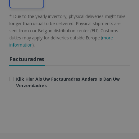
Google Privacy Policy
* Due to the yearly inventory, physical deliveries might take
longer than usual to be delivered. Physical shipments are
sent from our Belgian distribution center (EU). Customs
CookieScriptConsent
5 maanden 4
CookieScript
weken
www.irislink.com
duties may apply for deliveries outside Europe (
more
information
).
Factuuradres
Klik Hier Als Uw Factuuradres Anders Is Dan Uw
Verzendadres
LanguageID
www.irislink.com
5 maanden 4
weken