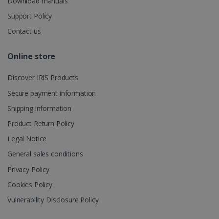
Download manuals
Support Policy
_gcl_au
2 maanden
Google LLC
weken
.irislink.com
Contact us
Online store
Discover IRIS Products
Secure payment information
Shipping information
_fbp
2 maanden
Meta Platform
weken
Inc.
Product Return Policy
.irislink.com
Legal Notice
General sales conditions
Privacy Policy
optiMonkClient
www.irislink.com
11 maand
4 weken
Cookies Policy
Vulnerability Disclosure Policy