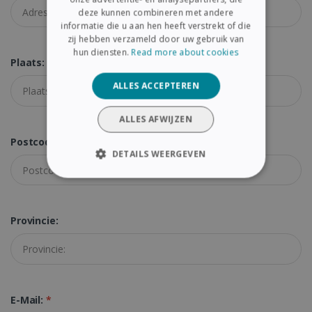
GERMAN
deze kunnen combineren met andere
ITALIAN
informatie die u aan hen heeft verstrekt of die
zij hebben verzameld door uw gebruik van
DUTCH
hun diensten.
Read more about cookies
Plaats:
*
ALLES ACCEPTEREN
ALLES AFWIJZEN
Postcode:
*
DETAILS WEERGEVEN
STRIKT NOODZAKELIJK
PRESTATIE
TARGETING
Provincie:
FUNCTIONEEL
E-Mail:
*
Strikt noodzakelijk
Prestatie