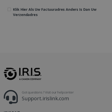
Klik Hier Als Uw Factuuradres Anders Is Dan Uw
Verzendadres
CountryTranslationCouple
www.irislink.com
5 maanden 4
weken
ASP.NET_SessionId
Sessie
Microsoft
Corporation
www.irislink.com
Got questions ? Visit our helpcenter
Support.irislink.com