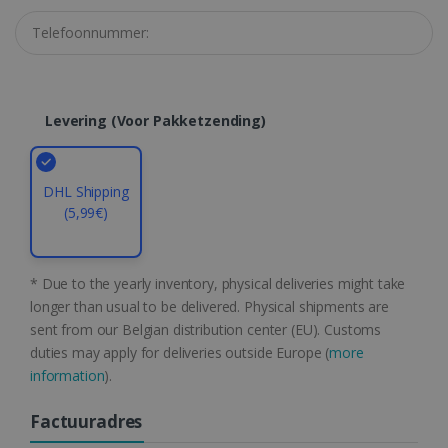
CountryID
www.irislink.com
5 maanden 4
weken
Levering (voor Pakketzending)
Google Privacy Policy
DHL Shipping
(5,99€)
CookieScriptConsent
5 maanden 4
CookieScript
weken
www.irislink.com
* Due to the yearly inventory, physical deliveries might take
longer than usual to be delivered. Physical shipments are
sent from our Belgian distribution center (EU). Customs
duties may apply for deliveries outside Europe (
more
information
).
Factuuradres
LanguageID
www.irislink.com
5 maanden 4
weken