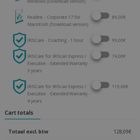
Windows (Download version)
Select this option
Readiris - Corporate 17 for
89,00€
Macintosh (Download version)
Select this option
IRISCare - Coaching - 1 hour
99,00€
Select this option
IRISCare for IRIScan Express /
74,00€
Executive - Extended Warranty -
3 years
Select this option
IRISCare for IRIScan Express /
119,00€
Executive - Extended Warranty -
4 years
Cart totals
Totaal excl. btw
128,09€