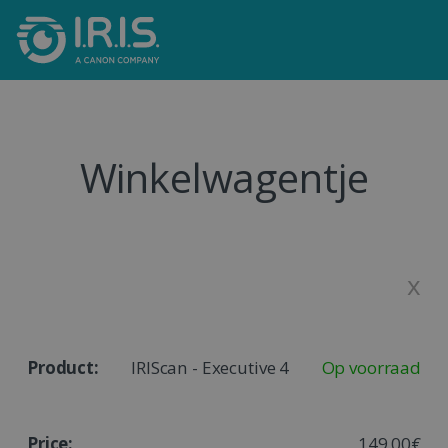
Winkelwagentje
x
IRIScan - Executive 4
Op voorraad
149,00€