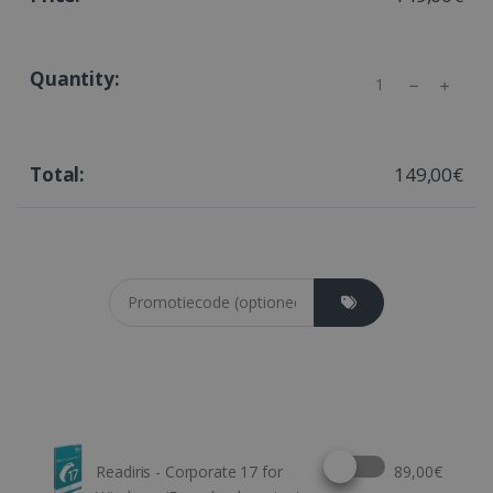
Quantity
149,00€
Coupon cod
Select this option
Readiris - Corporate 17 for
89,00€