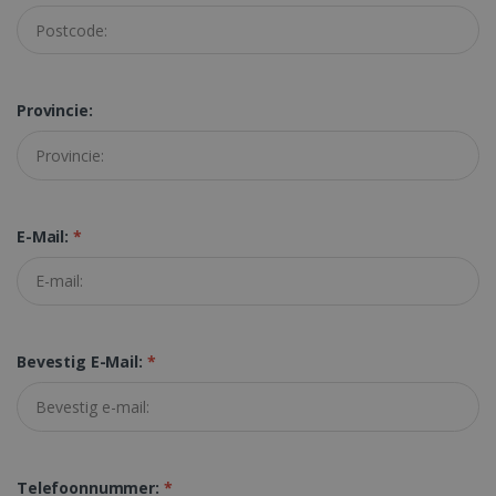
FUNCTIONEEL
Provincie:
Strikt noodzakelijk
Prestatie
Targeting
Functioneel
Strikt noodzakelijke cookies maken de
kernfunctionaliteiten van de website mogelijk,
zoals gebruikersaanmelding en
E-Mail:
*
accountbeheer. De website kan niet goed
worden gebruikt zonder de strikt
noodzakelijke cookies.
Aanbieder /
Naam
Vervaldatum
Domein
li_gc
5 maanden 4
Bevestig E-Mail:
*
LinkedIn
weken
Corporation
.linkedin.com
Telefoonnummer:
*