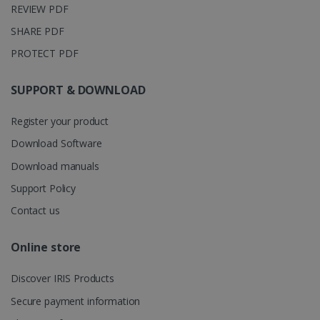
UserID
www.irislink.com
5 maanden
REVIEW PDF
maand
gebruikt do
weken
Analytics o
sessiestatus
SHARE PDF
behouden.
PROTECT PDF
SUPPORT & DOWNLOAD
_gcl_au
2 maanden
Google LLC
Register your product
weken
.irislink.com
Download Software
Download manuals
Support Policy
Contact us
Online store
_fbp
2 maanden
Meta Platform
weken
Inc.
.irislink.com
Discover IRIS Products
Secure payment information