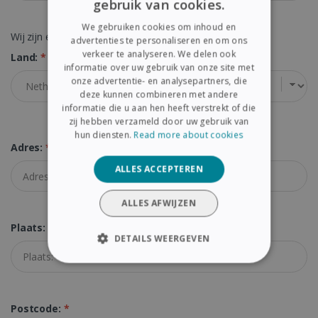
gebruik van cookies.
ENGLISH
We gebruiken cookies om inhoud en
FRENCH
Wij zijn een bedrijf met een geldig btw-nummer
advertenties te personaliseren en om ons
verkeer te analyseren. We delen ook
Land:
*
SPANISH
informatie over uw gebruik van onze site met
onze advertentie- en analysepartners, die
GERMAN
deze kunnen combineren met andere
ITALIAN
informatie die u aan hen heeft verstrekt of die
zij hebben verzameld door uw gebruik van
DUTCH
hun diensten.
Read more about cookies
Adres:
*
ALLES ACCEPTEREN
ALLES AFWIJZEN
Plaats:
*
DETAILS WEERGEVEN
STRIKT NOODZAKELIJK
PRESTATIE
TARGETING
Postcode:
*