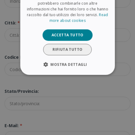
potrebbero combinarle con altre
ITALIAN
informazioni che hai fornito loro o che hanno
raccolto dal tuo utilizzo dei loro servizi.
Read
DUTCH
more about cookies
Città:
*
ACCETTA TUTTO
RIFIUTA TUTTO
Codice Postale:
*
MOSTRA DETTAGLI
STRETTAMENTE NECESSARI
Stato/provincia:
PERFORMANCE
TARGETING
FUNZIONALITÀ
E-Mail:
*