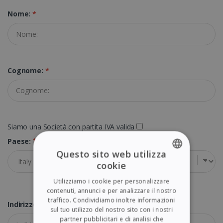
Nome:
*
Cognome:
*
Siamo una Società con partita IVA valida
Paese:
*
Questo sito web utilizza
cookie
ENGLISH
Utilizziamo i cookie per personalizzare
FRENCH
contenuti, annunci e per analizzare il nostro
traffico. Condividiamo inoltre informazioni
SPANISH
Indirizzo:
*
sul tuo utilizzo del nostro sito con i nostri
partner pubblicitari e di analisi che
GERMAN