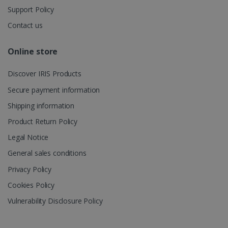
campagne per 
Support Policy
rapporti di
analisi dei siti.
Contact us
_clsk
1 giorno
Questo cookie
Microsoft
è associato al
.irislink.com
software di
Online store
analisi
Microsoft
Clarity. Viene
bcookie
11 mesi 4
Microsoft
Discover IRIS Products
utilizzato per
settimane
Corporation
memorizzare
.linkedin.com
Secure payment information
informazioni
sulla sessione
dell'utente e
Shipping information
per combinare
più
Product Return Policy
visualizzazioni
di pagina in un
Legal Notice
singola
sessione
UserID
www.irislink.com
5 mesi 4
General sales conditions
utente per
settimane
scopi di analisi.
Privacy Policy
_ga_XNJS6PHT1N
.irislink.com
1 anno 1
Questo cookie
mese
viene utilizzat
Cookies Policy
da Google
Analytics per
Vulnerability Disclosure Policy
mantenere lo
stato della
sessione.