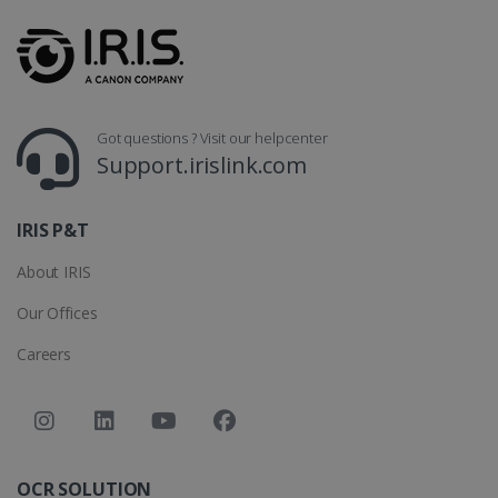
LanguageID
www.irislink.com
5 mesi 4
settimane
Got questions ? Visit our helpcenter
Support.irislink.com
IRIS P&T
About IRIS
CountryTranslationCouple
www.irislink.com
5 mesi 4
Our Offices
settimane
Careers
ASP.NET_SessionId
Sessione
Microsoft
Corporation
www.irislink.com
OCR SOLUTION