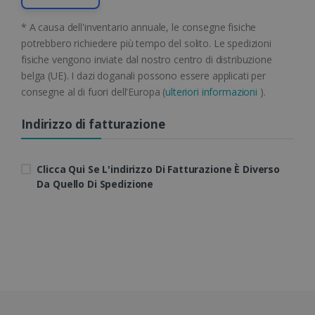
* A causa dell'inventario annuale, le consegne fisiche
potrebbero richiedere più tempo del solito. Le spedizioni
Google Privacy Policy
fisiche vengono inviate dal nostro centro di distribuzione
belga (UE). I dazi doganali possono essere applicati per
consegne al di fuori dell'Europa (
ulteriori informazioni
).
Indirizzo di fatturazione
CookieScriptConsent
5 mesi 4
CookieScript
settimane
www.irislink.com
Clicca Qui Se L'indirizzo Di Fatturazione È Diverso
Da Quello Di Spedizione