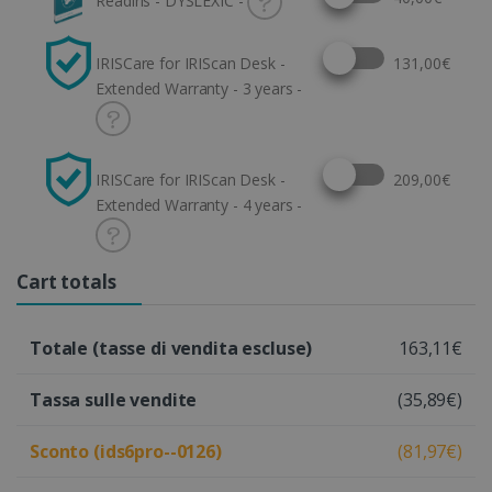
Readiris - DYSLEXIC -
Select this option
IRISCare for IRIScan Desk -
131,00€
Extended Warranty - 3 years -
Select this option
IRISCare for IRIScan Desk -
209,00€
Extended Warranty - 4 years -
Cart totals
Totale (tasse di vendita escluse)
163,11€
Tassa sulle vendite
(35,89€)
Sconto (ids6pro--0126)
(81,97€)