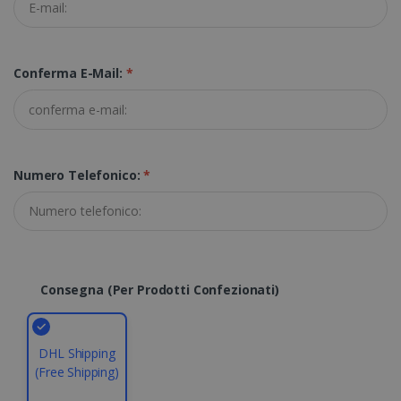
Strettamente necessari
Performance
Targeting
Funzionalità
Conferma E-Mail:
*
I cookie strettamente necessari consentono le
funzionalità principali del sito web come
l"accesso dell"utente e la gestione
dell"account. Il sito web non può essere
utilizzato correttamente senza i cookie
strettamente necessari.
Numero Telefonico:
*
Fornitore /
Nome
Scadenza
Dominio
li_gc
5 mesi 4
LinkedIn
settimane
Corporation
.linkedin.com
Consegna (per Prodotti Confezionati)
CountryID
www.irislink.com
5 mesi 4
settimane
DHL Shipping
(Free Shipping)