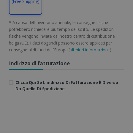
(Free Shipping)
* A causa dell'inventario annuale, le consegne fisiche
potrebbero richiedere più tempo del solito. Le spedizioni
Google Privacy Policy
fisiche vengono inviate dal nostro centro di distribuzione
belga (UE). I dazi doganali possono essere applicati per
consegne al di fuori dell'Europa (
ulteriori informazioni
).
Indirizzo di fatturazione
CookieScriptConsent
5 mesi 4
CookieScript
settimane
www.irislink.com
Clicca Qui Se L'indirizzo Di Fatturazione È Diverso
Da Quello Di Spedizione