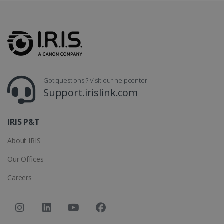
LanguageID
www.irislink.com
5 mesi 4
settimane
Got questions ? Visit our helpcenter
Support.irislink.com
IRIS P&T
About IRIS
CountryTranslationCouple
www.irislink.com
5 mesi 4
settimane
Our Offices
ASP.NET_SessionId
Sessione
Microsoft
Careers
Corporation
www.irislink.com