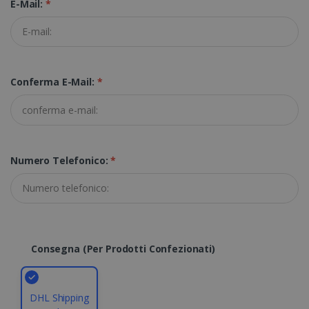
E-Mail:
*
Strettamente necessari
Performance
Targeting
Funzionalità
I cookie strettamente necessari consentono le
Conferma E-Mail:
*
funzionalità principali del sito web come
l"accesso dell"utente e la gestione
dell"account. Il sito web non può essere
utilizzato correttamente senza i cookie
strettamente necessari.
Fornitore /
Nome
Scadenza
Numero Telefonico:
*
Dominio
li_gc
5 mesi 4
LinkedIn
settimane
Corporation
.linkedin.com
Consegna (per Prodotti Confezionati)
CountryID
www.irislink.com
5 mesi 4
settimane
DHL Shipping