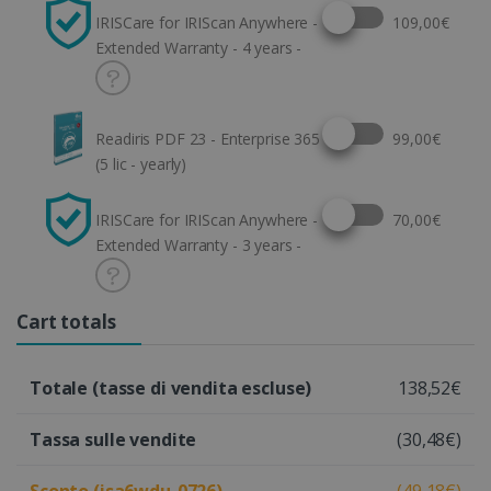
Select this option
IRISCare for IRIScan Anywhere -
109,00€
Extended Warranty - 4 years -
Select this option
Readiris PDF 23 - Enterprise 365
99,00€
(5 lic - yearly)
Select this option
IRISCare for IRIScan Anywhere -
70,00€
Extended Warranty - 3 years -
Cart totals
Totale (tasse di vendita escluse)
138,52€
Tassa sulle vendite
(30,48€)