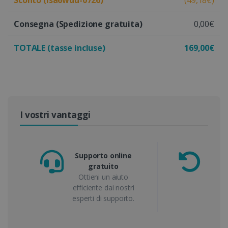
Sconto (isa6wdu-0726)
(49,18€)
Consegna
(Spedizione gratuita)
0,00€
TOTALE (tasse incluse)
169,00€
I vostri vantaggi
Supporto online
gratuito
garan
Ottieni un aiuto
o 
efficiente dai nostri
esperti di supporto.