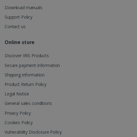
sessioni e
Download manuals
campagne per 
rapporti di
analisi dei siti.
Support Policy
_clsk
1 giorno
Questo cookie
Microsoft
Contact us
è associato al
.irislink.com
software di
analisi
Online store
Microsoft
Clarity. Viene
bcookie
11 mesi 4
Microsoft
utilizzato per
settimane
Corporation
memorizzare
Discover IRIS Products
.linkedin.com
informazioni
sulla sessione
Secure payment information
dell'utente e
per combinare
Shipping information
più
visualizzazioni
Product Return Policy
di pagina in un
singola
Legal Notice
sessione
UserID
www.irislink.com
5 mesi 4
utente per
settimane
scopi di analisi.
General sales conditions
_ga_XNJS6PHT1N
.irislink.com
1 anno 1
Questo cookie
Privacy Policy
mese
viene utilizzat
da Google
Cookies Policy
Analytics per
mantenere lo
Vulnerability Disclosure Policy
stato della
sessione.