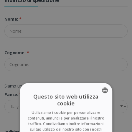
Indirizzo di spedizione
Nome:
*
Cognome:
*
Siamo una Società con partita IVA valida
Paese:
*
Questo sito web utilizza
cookie
ENGLISH
Utilizziamo i cookie per personalizzare
FRENCH
contenuti, annunci e per analizzare il nostro
traffico. Condividiamo inoltre informazioni
SPANISH
sul tuo utilizzo del nostro sito con i nostri
Indirizzo:
*