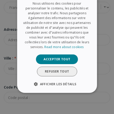
Nous utilisons des cookies pour
FRENCH
personnaliser le contenu, les publicités et
analyser notre trafic. Nous partageons
SPANISH
également des informations sur votre
utilisation de notre site avec nos partenaires
GERMAN
de publicité et d"analyse qui peuvent les
Adresse :
*
ITALIAN
combiner avec d"autres informations que
vous leur avez fournies ou qu"ils ont
DUTCH
collectées lors de votre utilisation de leurs
services.
Read more about cookies
Ville :
*
ACCEPTER TOUT
REFUSER TOUT
AFFICHER LES DÉTAILS
Code Postal :
*
STRICTEMENT NÉCESSAIRES
PERFORMANCE
CIBLAGE