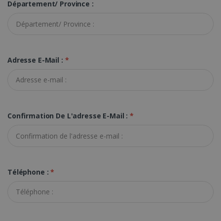
Département/ Province :
FONCTIONNALITÉ
Strictement nécessaires
Performance
Adresse E-Mail :
*
Ciblage
Fonctionnalité
Les cookies strictement nécessaires habilitent
des fonctionnalités de base du site Web telles
que la connexion des utilisateurs et la gestion
des comptes. Le site Web ne peut pas être
utilisé correctement sans les cookies
Confirmation De L'adresse E-Mail :
*
strictement nécessaires.
Fournisseur /
Nom
Expiration
Domaine
li_gc
5 mois 4
LinkedIn
semaines
Corporation
Téléphone :
*
.linkedin.com
CountryID
www.irislink.com
5 mois 4