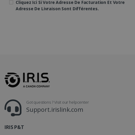
Cliquez Ici Si Votre Adresse De Facturation Et Votre
Adresse De Livraison Sont Différentes.
LanguageID
www.irislink.com
5 mois 4
semaines
Got questions ? Visit our helpcenter
CountryTranslationCouple
www.irislink.com
5 mois 4
Support.irislink.com
semaines
ASP.NET_SessionId
Session
Microsoft
IRIS P&T
Corporation
www.irislink.com