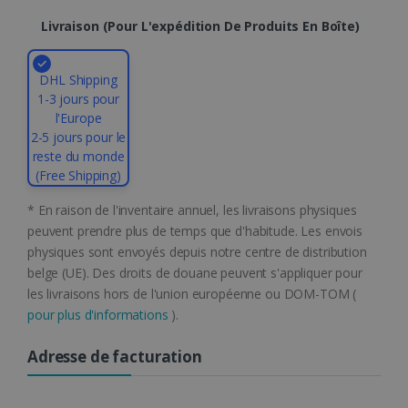
semaines
Livraison (pour L'expédition De Produits En Boîte)
DHL Shipping
1-3 jours pour
l'Europe
2-5 jours pour le
reste du monde
Politique de confidentialité de Google
(Free Shipping)
* En raison de l'inventaire annuel, les livraisons physiques
CookieScriptConsent
5 mois 4
peuvent prendre plus de temps que d'habitude. Les envois
CookieScript
semaines
www.irislink.com
physiques sont envoyés depuis notre centre de distribution
belge (UE). Des droits de douane peuvent s'appliquer pour
les livraisons hors de l'union européenne ou DOM-TOM (
pour plus d'informations
).
Adresse de facturation