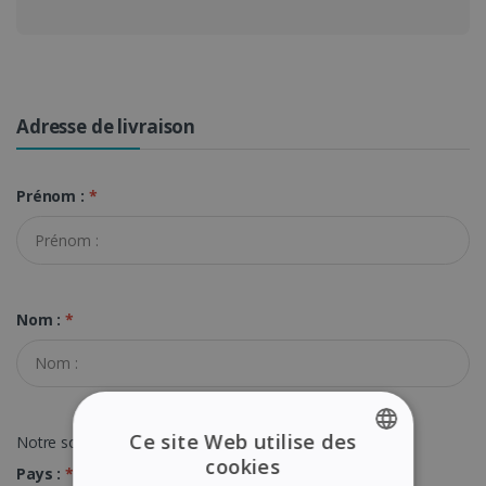
Adresse de livraison
Prénom :
*
Nom :
*
Ce site Web utilise des
Notre société est assujettie à la TVA
cookies
Pays :
*
ENGLISH