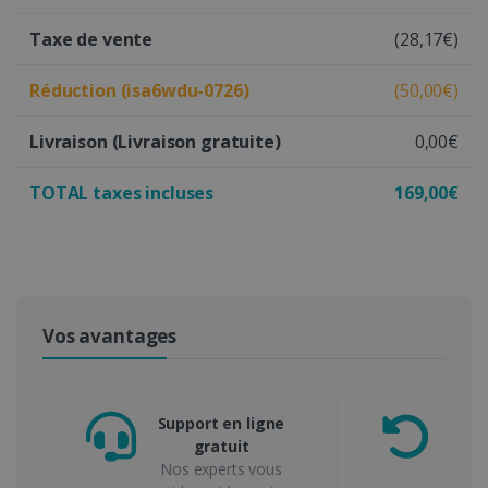
Taxe de vente
(28,17€)
Réduction (isa6wdu-0726)
(50,00€)
Livraison
(Livraison gratuite)
0,00€
TOTAL taxes incluses
169,00€
Vos avantages
Support en ligne
gratuit
de gar
Nos experts vous
ou 