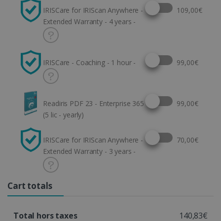
Select this option
IRISCare for IRIScan Anywhere -
109,00€
Extended Warranty - 4 years -
Select this option
IRISCare - Coaching - 1 hour -
99,00€
Select this option
Readiris PDF 23 - Enterprise 365
99,00€
(5 lic - yearly)
Select this option
IRISCare for IRIScan Anywhere -
70,00€
Extended Warranty - 3 years -
Cart totals
Total hors taxes
140,83€