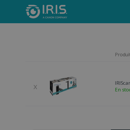
Produit
Remove
Product Image
IRISca
x
En sto