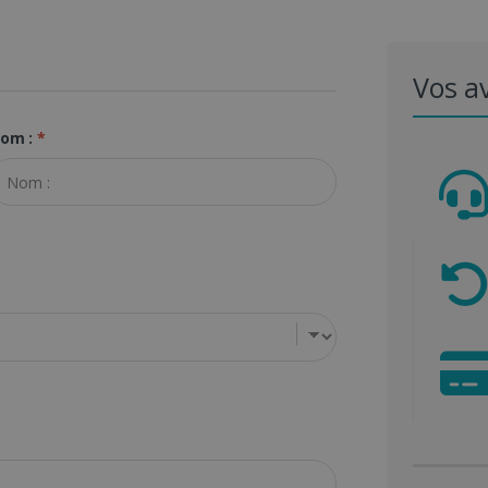
Vos a
om :
*