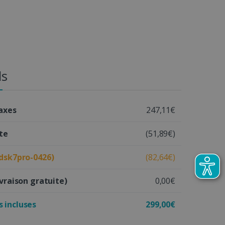
ls
taxes
247,11€
te
(51,89€)
idsk7pro-0426)
(82,64€)
ivraison gratuite)
0,00€
 incluses
299,00€