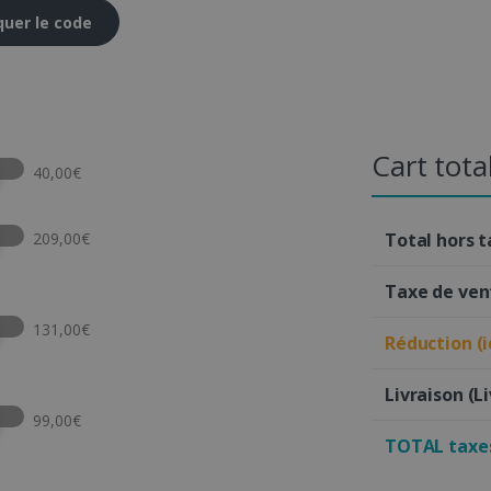
quer le code
Cart tota
t this option
40,00€
t this option
209,00€
Total hors 
Taxe de ven
t this option
131,00€
Réduction (
Livraison
(L
t this option
99,00€
TOTAL taxes