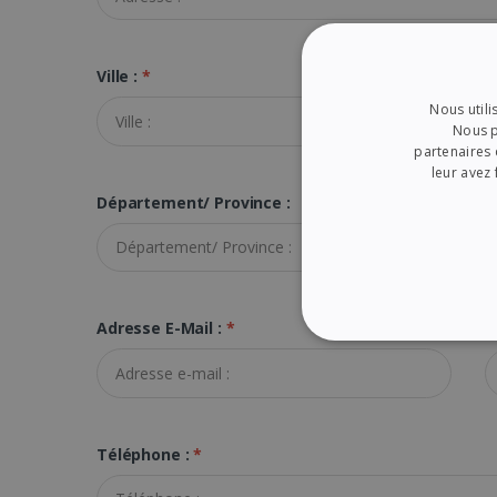
Ville :
*
C
Nous utili
Nous p
partenaires 
leur avez 
Département/ Province :
Adresse E-Mail :
*
C
STRICTEMENT NÉ
Téléphone :
*
Les cookies strictement néc
gestion des comptes. Le si