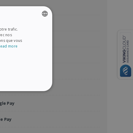
tercard
tre trafic.
ENGLISH
vec nos
rican Express
FRENCH
ions que vous
Read more
SPANISH
Pal
GERMAN
ITALIAN
contact
DUTCH
na - Payer Plus Tard
NALITÉ
gle Pay
le Pay
es utilisateurs et la
es.