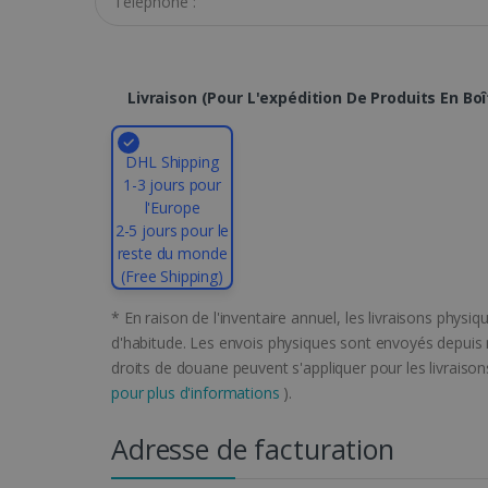
Nom
li_gc
Livraison (pour L'expédition De Produits En Boî
CountryID
DHL Shipping
1-3 jours pour
l'Europe
CookieScriptConsent
2-5 jours pour le
reste du monde
(Free Shipping)
LanguageID
* En raison de l'inventaire annuel, les livraisons phys
d'habitude. Les envois physiques sont envoyés depuis n
CountryTranslationCoup
droits de douane peuvent s'appliquer pour les livrai
pour plus d'informations
).
ASP.NET_SessionId
Adresse de facturation