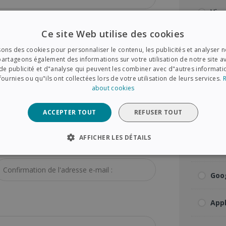
Visa
Ce site Web utilise des cookies
ode Postal :
*
Mas
sons des cookies pour personnaliser le contenu, les publicités et analyser no
artageons également des informations sur votre utilisation de notre site a
Ame
de publicité et d"analyse qui peuvent les combiner avec d"autres informat
fournies ou qu"ils ont collectées lors de votre utilisation de leurs services.
about cookies
Pay
ACCEPTER TOUT
REFUSER TOUT
Ban
AFFICHER LES DÉTAILS
Klar
onfirmation De L'adresse E-Mail :
*
CESSAIRES
PERFORMANCE
CIBLAGE
FONCTION
Goo
Strictement nécessaires
Performance
Ciblage
Fonctionnalité
App
essaires habilitent des fonctionnalités de base du site Web telles que la connexion d
te Web ne peut pas être utilisé correctement sans les cookies strictement nécessair