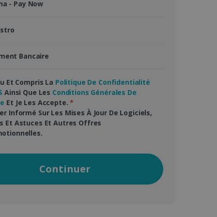
na - Pay Now
stro
s à l'utilisation de
ement Bancaire
e du pays de l'utilisateur,
ifiques à la région et
rsonnalisée et
 Lu Et Compris La
Politique De Confidentialité
S
Ainsi Que Les
Conditions Générales De
Script.com pour mémoriser
te
Et Je Les Accepte.
*
rs en matière de cookies.
er Informé Sur Les Mises À Jour De Logiciels,
Cookie-Script.com
s Et Astuces Et Autres Offres
otionnelles.
éférée de l'utilisateur sur
hé dans la langue
ion améliorée.
Continuer
t des informations sur la
Web et sur toute publicité
 ledit site Web.