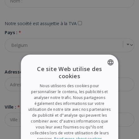
Notre société est assujettie à la TVA
Pays :
*
Ce site Web utilise des
Adresse :
*
cookies
ENGLISH
Nous utilisons des cookies pour
FRENCH
personnaliser le contenu, les publicités et
analyser notre trafic. Nous partageons
SPANISH
également des informations sur votre
Ville :
*
utilisation de notre site avec nos partenaires
GERMAN
de publicité et d"analyse qui peuvent les
ITALIAN
combiner avec d"autres informations que
vous leur avez fournies ou qu"ils ont
DUTCH
collectées lors de votre utilisation de leurs
services.
Read more about cookies