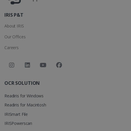
IRIS P&T
About IRIS
Our Offices
Careers
CountryTranslationCouple
www.irislink.com
5 mois 4
semaines
ASP.NET_SessionId
Session
Microsoft
Corporation
www.irislink.com
OCR SOLUTION
Readiris for Windows
Readiris for Macintosh
IRISmart File
IRISPowerscan