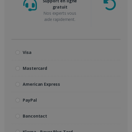
Support en ligne
gratuit
de gar
Nos experts vous
ou 
aide rapidement.
Visa
Mastercard
American Express
PayPal
Bancontact
Klarna - Payer Plus Tard