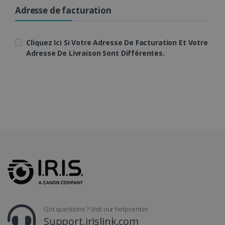
Adresse de facturation
CookieScriptConsent
5 mois 4
CookieScript
semaines
www.irislink.com
Cliquez Ici Si Votre Adresse De Facturation Et Votre
Adresse De Livraison Sont Différentes.
LanguageID
www.irislink.com
5 mois 4
semaines
Got questions ? Visit our helpcenter
Support.irislink.com