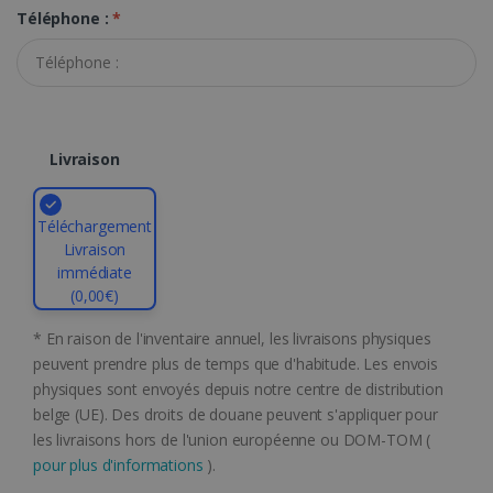
que la connexion des utilisateurs et la gestion
Téléphone :
*
des comptes. Le site Web ne peut pas être
utilisé correctement sans les cookies
strictement nécessaires.
Fournisseur /
Nom
Expiration
Domaine
li_gc
5 mois 4
LinkedIn
Livraison
semaines
Corporation
.linkedin.com
Téléchargement
Livraison
immédiate
CountryID
www.irislink.com
5 mois 4
(0,00€)
semaines
* En raison de l'inventaire annuel, les livraisons physiques
peuvent prendre plus de temps que d'habitude. Les envois
physiques sont envoyés depuis notre centre de distribution
belge (UE). Des droits de douane peuvent s'appliquer pour
les livraisons hors de l'union européenne ou DOM-TOM (
pour plus d'informations
).
Politique de confidentialité de Google