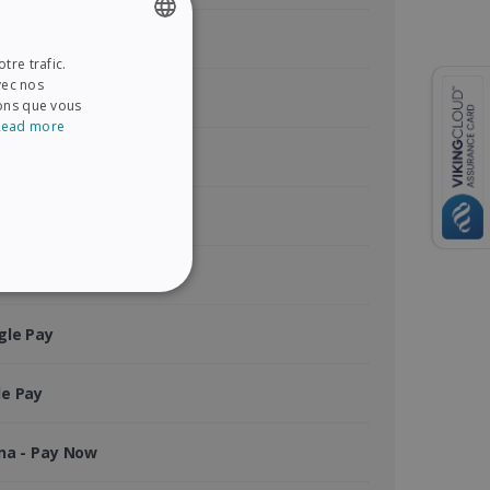
tercard
tre trafic.
ENGLISH
vec nos
rican Express
FRENCH
ions que vous
Read more
SPANISH
Pal
GERMAN
ITALIAN
contact
DUTCH
na - Payer Plus Tard
NALITÉ
gle Pay
le Pay
es utilisateurs et la
es.
na - Pay Now