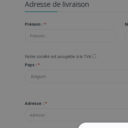
Adresse de livraison
Prénom :
*
N
Notre société est assujettie à la TVA
Pays :
*
Adresse :
*