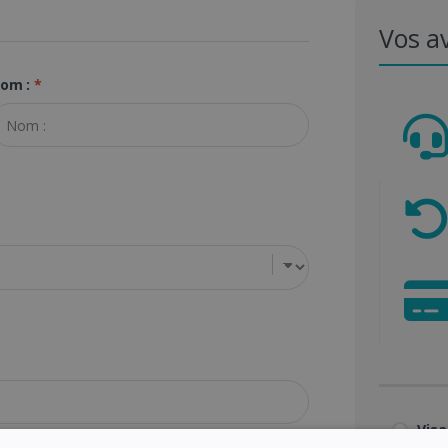
Vos a
om :
*
Visa