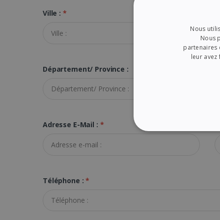
Ville :
*
C
Nous utili
Nous p
partenaires 
leur avez 
Département/ Province :
Adresse E-Mail :
*
C
STRICTEMENT NÉ
Téléphone :
*
Les cookies strictement néc
gestion des comptes. Le si
Nom