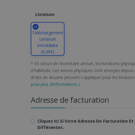
li_gc
Livraison
CountryID
Téléchargement
Livraison
immédiate
CookieScriptConsent
(0,00€)
* En raison de l'inventaire annuel, les livraisons phys
d'habitude. Les envois physiques sont envoyés depuis n
LanguageID
droits de douane peuvent s'appliquer pour les livrai
pour plus d'informations
).
CountryTranslationCoup
Adresse de facturation
ASP.NET_SessionId
Cliquez Ici Si Votre Adresse De Facturation E
Différentes.
Four
Fo