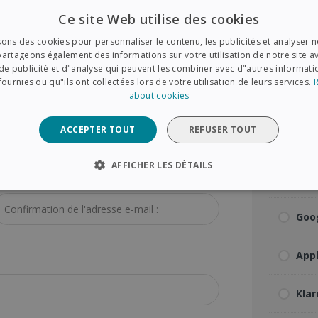
Ce site Web utilise des cookies
ode Postal :
*
Mas
sons des cookies pour personnaliser le contenu, les publicités et analyser no
artageons également des informations sur votre utilisation de notre site a
Ame
de publicité et d"analyse qui peuvent les combiner avec d"autres informat
fournies ou qu"ils ont collectées lors de votre utilisation de leurs services.
about cookies
Pay
ACCEPTER TOUT
REFUSER TOUT
Ban
AFFICHER LES DÉTAILS
Klar
onfirmation De L'adresse E-Mail :
*
CESSAIRES
PERFORMANCE
CIBLAGE
FONCTION
Goo
Strictement nécessaires
Performance
Ciblage
Fonctionnalité
App
essaires habilitent des fonctionnalités de base du site Web telles que la connexion d
te Web ne peut pas être utilisé correctement sans les cookies strictement nécessair
Klar
Fournisseur /
Expiration
Description