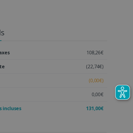
ls
taxes
108,26€
te
(22,74€)
(0,00€)
0,00€
 incluses
131,00€