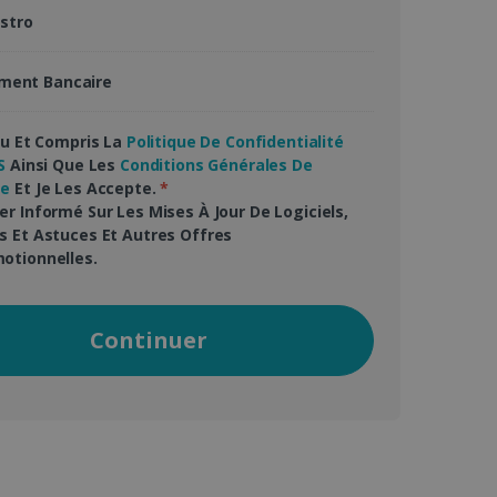
stro
s à l'utilisation de
ement Bancaire
e du pays de l'utilisateur,
ifiques à la région et
rsonnalisée et
 Lu Et Compris La
Politique De Confidentialité
S
Ainsi Que Les
Conditions Générales De
Script.com pour mémoriser
te
Et Je Les Accepte.
*
rs en matière de cookies.
er Informé Sur Les Mises À Jour De Logiciels,
Cookie-Script.com
s Et Astuces Et Autres Offres
otionnelles.
éférée de l'utilisateur sur
hé dans la langue
ion améliorée.
Continuer
t des informations sur la
Web et sur toute publicité
 ledit site Web.