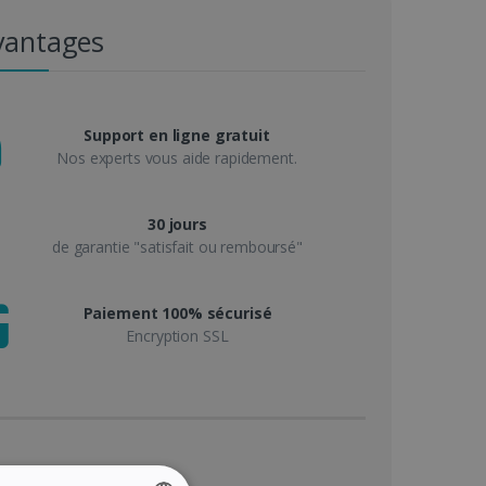
vantages
Support en ligne gratuit
Nos experts vous aide rapidement.
30 jours
de garantie "satisfait ou remboursé"
Paiement 100% sécurisé
Encryption SSL