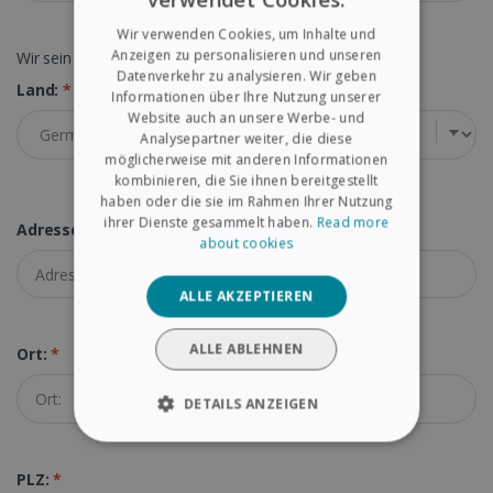
ENGLISH
Wir verwenden Cookies, um Inhalte und
FRENCH
Anzeigen zu personalisieren und unseren
Wir sein ein Unternehmen mit gültiger USt-IdNr.
Datenverkehr zu analysieren. Wir geben
SPANISH
Land:
*
Informationen über Ihre Nutzung unserer
Website auch an unsere Werbe- und
GERMAN
Analysepartner weiter, die diese
ITALIAN
möglicherweise mit anderen Informationen
kombinieren, die Sie ihnen bereitgestellt
DUTCH
haben oder die sie im Rahmen Ihrer Nutzung
ihrer Dienste gesammelt haben.
Read more
Adresse:
*
about cookies
ALLE AKZEPTIEREN
ALLE ABLEHNEN
Ort:
*
DETAILS ANZEIGEN
UNBEDINGT ERFORDERLICH
PLZ:
*