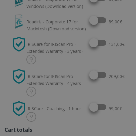
Windows (Download version)
Select this option
Readiris - Corporate 17 for
89,00€
Macintosh (Download version)
Select this option
IRISCare for IRIScan Pro -
131,00€
Extended Warranty - 3 years -
Select this option
IRISCare for IRIScan Pro -
209,00€
Extended Warranty - 4 years -
Select this option
IRISCare - Coaching - 1 hour -
99,00€
Cart totals