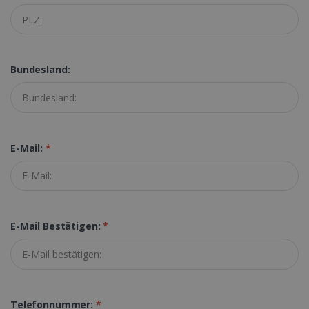
PERFORMANCE
TARGETING
Bundesland:
FUNKTIONALITÄT
Unbedingt erforderlich
Performance
Targeting
Funktionalität
E-Mail:
*
Unbedingt erforderliche Cookies ermöglichen
wesentliche Kernfunktionen der Website wie
die Benutzeranmeldung und die
Kontoverwaltung. Ohne die unbedingt
erforderlichen Cookies kann die Website nicht
E-Mail Bestätigen:
*
ordnungsgemäß verwendet werden.
Anbieter /
Name
Ablaufdatum
Domäne
li_gc
5 Monate 4
LinkedIn
Wochen
Corporation
.linkedin.com
Telefonnummer:
*