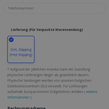
CountryID
www.irislink.com
5 Monate 4
Wochen
Lieferung (für Verpackte Warensendung)
DHL Shipping
CookieScriptConsent
5 Monate 4
CookieScript
(Free Shipping)
Wochen
www.irislink.com
Google-
Datenschutzerklärung
* Aufgrund der jährlichen Inventur kann die Zustellung
physischer Lieferungen länger als gewöhnlich dauern.
Physische Sendungen werden von unserem belgischen
Distributionszentrum (EU) versandt. Für Lieferungen
LanguageID
www.irislink.com
5 Monate 4
außerhalb Europas können Zollgebühren anfallen (
weitere
Wochen
Informationen
).
Rechnungsadresse