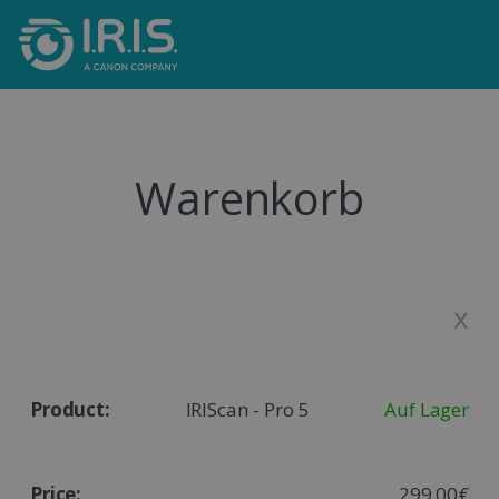
Warenkorb
x
IRIScan - Pro 5
Auf Lager
299,00€