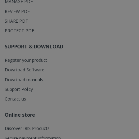
MANAGE PDF
REVIEW PDF
_fbp
2 Monate
Meta Platform
Wochen
Inc.
SHARE PDF
.irislink.com
PROTECT PDF
optiMonkClient
www.irislink.com
11 Monate
SUPPORT & DOWNLOAD
Wochen
Register your product
Download Software
Download manuals
IDE
1 Jahr
Google LLC
Support Policy
.doubleclick.net
Contact us
Online store
Discover IRIS Products
lidc
1 Tag
Microsoft
Secure payment information