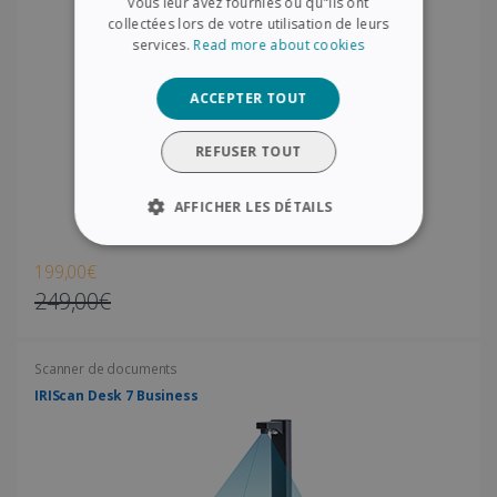
vous leur avez fournies ou qu"ils ont
DUTCH
collectées lors de votre utilisation de leurs
services.
Read more about cookies
ACCEPTER TOUT
REFUSER TOUT
AFFICHER LES DÉTAILS
STRICTEMENT NÉCESSAIRES
199,00€
249,00€
PERFORMANCE
CIBLAGE
FONCTIONNALITÉ
Scanner de documents
IRIScan Desk 7 Business
Strictement nécessaires
Performance
Ciblage
Fonctionnalité