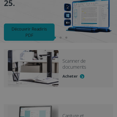
25.
c
Découvrir Readiris
PDF
Scanner de
documents
Acheter
Capture et