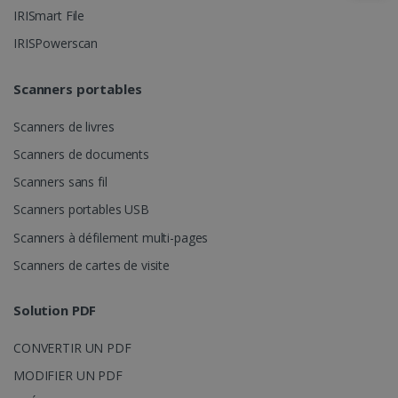
Analytics pour
conserver
IRISmart File
_gcl_au
2 mois 4
Google LLC
l'état de la
semaines
.irislink.com
session.
IRISPowerscan
Scanners portables
Scanners de livres
Scanners de documents
Scanners sans fil
_fbp
2 mois 4
Meta Platform
Scanners portables USB
semaines
Inc.
.irislink.com
Scanners à défilement multi-pages
Scanners de cartes de visite
Solution PDF
CONVERTIR UN PDF
optiMonkClient
www.irislink.com
11 mois 4
semaines
MODIFIER UN PDF