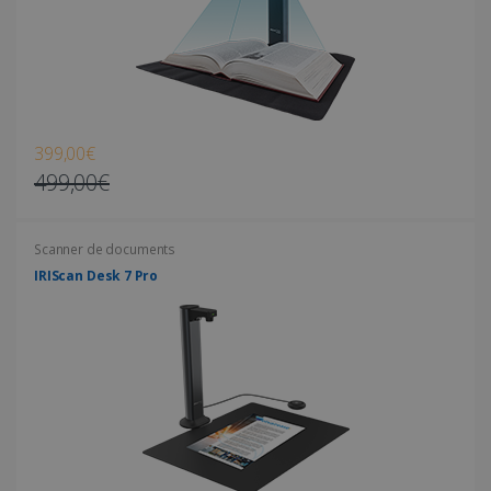
Les cookies strictement nécessaires habilitent
des fonctionnalités de base du site Web telles
que la connexion des utilisateurs et la gestion
des comptes. Le site Web ne peut pas être
utilisé correctement sans les cookies
strictement nécessaires.
Fournisseur /
399,00€
Nom
Expiration
Domaine
499,00€
li_gc
5 mois 4
LinkedIn
semaines
Corporation
.linkedin.com
Scanner de documents
IRIScan Desk 7 Pro
CountryID
www.irislink.com
5 mois 4
semaines