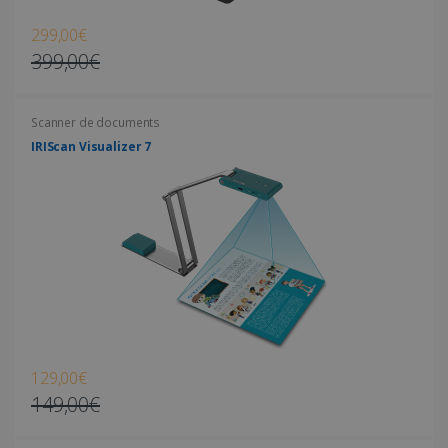
Politique de confidentialité de Google
299,00€
399,00€
CookieScriptConsent
5 mois 4
CookieScript
semaines
www.irislink.com
Scanner de documents
IRIScan Visualizer 7
129,00€
149,00€
LanguageID
www.irislink.com
5 mois 4
semaines