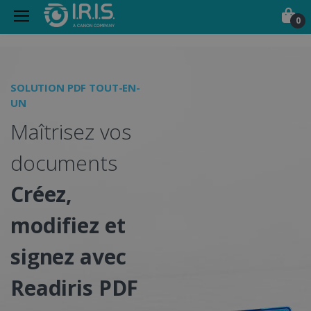
0
Scanners Portables, Logic
SOLUTION PDF TOUT-EN-
S
UN
E
Maîtrisez vos
documents
I
Créez,
modifiez et
v
signez avec
a
Readiris PDF
c