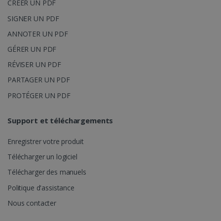
CRÉER UN PDF
SIGNER UN PDF
ANNOTER UN PDF
GÉRER UN PDF
RÉVISER UN PDF
PARTAGER UN PDF
IDE
1 an
Google LLC
.doubleclick.net
PROTÉGER UN PDF
Support et téléchargements
Enregistrer votre produit
Télécharger un logiciel
Télécharger des manuels
lidc
1 jour
Microsoft
Politique d'assistance
Corporation
.linkedin.com
Nous contacter