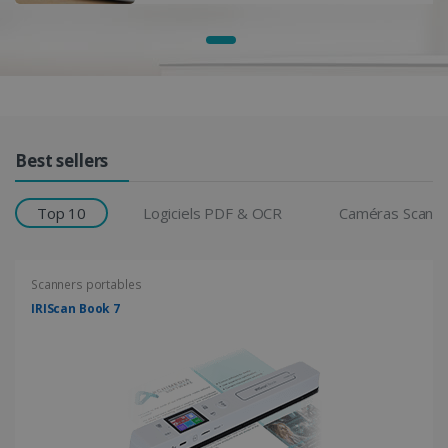
Grille de produits
Best sellers
Top 10
Logiciels PDF & OCR
Caméras Scann
Scanners portables
IRIScan Book 7