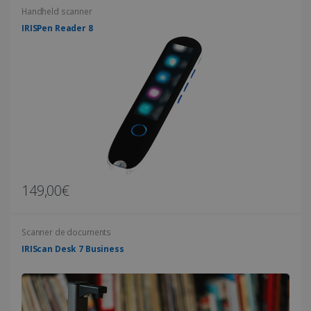
Handheld scanner
IRISPen Reader 8
CountryTranslationCouple
www.irislink.com
5 mois 4
semaines
ASP.NET_SessionId
Session
Microsoft
149,00€
Corporation
www.irislink.com
Scanner de documents
IRIScan Desk 7 Business