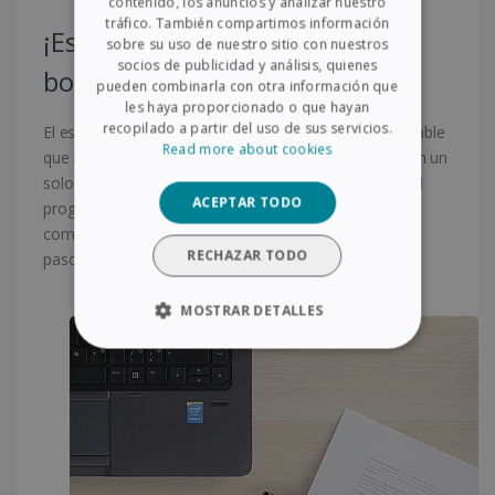
contenido, los anuncios y analizar nuestro
tráfico. También compartimos información
SPANISH
¡Escanee con solo pulsar un
sobre su uso de nuestro sitio con nuestros
socios de publicidad y análisis, quienes
GERMAN
botón!
pueden combinarla con otra información que
ITALIAN
les haya proporcionado o que hayan
recopilado a partir del uso de sus servicios.
El escáner dispone de un botón inteligente personalizable
DUTCH
Read more about cookies
que automatiza las tareas de escaneo frecuentes. Con un
solo clic, podrá enviar los documentos que escanee al
ACEPTAR TODO
programa que elija. Este escáner USB portátil es
compatible con numerosos programas. Reduzca los
RECHAZAR TODO
pasos de las tareas de escaneo y ahorre tiempo.
MOSTRAR DETALLES
COOKIES ESTRICTAMENTE
NECESARIAS
COOKIES DE RENDIMIENTO
COOKIES DE PREFERENCIAS