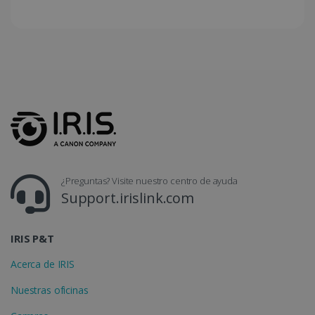
LanguageID
www.irislink.com
5 meses 4
semanas
¿Preguntas? Visite nuestro centro de ayuda
Support.irislink.com
IRIS P&T
Acerca de IRIS
CountryTranslationCouple
www.irislink.com
5 meses 4
semanas
Nuestras oficinas
ASP.NET_SessionId
Sesión