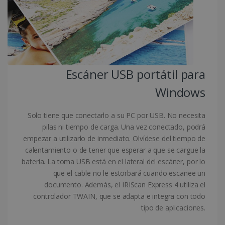
CountryID
www.irislink.com
5 meses 4
semanas
Escáner USB portátil para
Windows
Política de Privacidad de
Google
Solo tiene que conectarlo a su PC por USB. No necesita
pilas ni tiempo de carga. Una vez conectado, podrá
empezar a utilizarlo de inmediato. Olvídese del tiempo de
calentamiento o de tener que esperar a que se cargue la
CookieScriptConsent
5 meses 4
CookieScript
batería. La toma USB está en el lateral del escáner, por lo
semanas
www.irislink.com
que el cable no le estorbará cuando escanee un
documento. Además, el IRIScan Express 4 utiliza el
controlador TWAIN, que se adapta e integra con todo
tipo de aplicaciones.