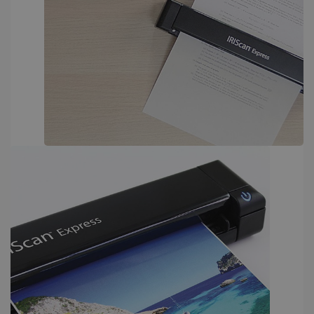
COOKIES DE FUNCIONALIDAD
Cookies estrictamente necesarias
Cookies de rendimiento
Cookies de preferencias
Cookies de funcionalidad
Las cookies estrictamente necesarias
permiten la funcionalidad principal del sitio
web, como el inicio de sesión de usuario y la
gestión de cuentas. El sitio web no se puede
utilizar correctamente sin las cookies
estrictamente necesarias.
Proveedor /
Nombre
Vencimiento
Dominio
li_gc
5 meses 4
LinkedIn
semanas
Corporation
.linkedin.com