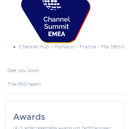
Channel Hub – Monaco – France - Mai 19th to 
See you soon,
The IRIS team
Awards
I.R.I.S. erhält regelmäßig Awards und Zertifizierungen