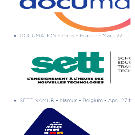
DOCUMATION – Paris – France - März 22nd to
SETT NAMUR – Namur – Belgium - April 27 to 