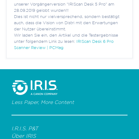
unserer Vorgängerversion "IRIScan Desk 5 Pro" am
28.09.2019 gelobt wurden!!!
Dies ist nicht nur vielversprechend, sondern bestätigt
auch, dass die Vision von Distri mit den Erwartungen
der Nutzer übereinstimmt.
Wir laden Sie ein, den Artikel und die Testergebnisse
unter folgendem Link zu lesen:
IRIScan Desk 6 Pro
Scanner Review | PCMag
Less Paper, More Content
I.R.I.S. P&T
Über IRIS