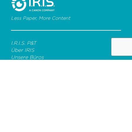
Less Paper, More Content
I.R.I.S. P&T
Über IRIS
Unsere Büros
Karriere
OCR-LÖSUNG
Readiris für Windows
Readiris für Macintosh
IRISmart File
IRISPowerscan für Forms
IRISPowerscan für Server
MOBILE SCANNER